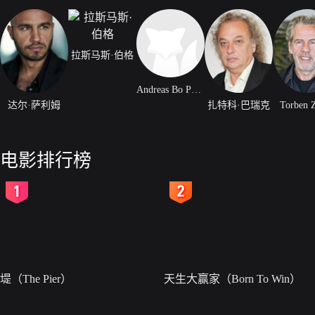
拉斯马斯·伯格
Andreas Bo Pedersen
达尔·萨利姆
扎特科·巴瑞克
Torben Z
电影排行榜
2
3
堤（The Pier）
天生大赢家（Born To Win）