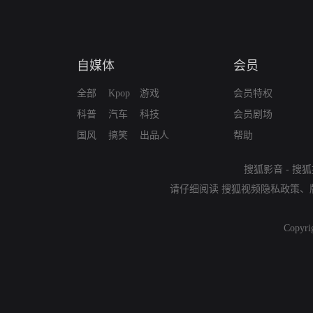
自媒体
会员
全部
Kpop
游戏
会员特权
科普
汽车
科技
会员剧场
国风
搞笑
出品人
帮助
搜狐影音
-
搜狐
请仔细阅读
搜狐视频隐私政策
、
Copyri