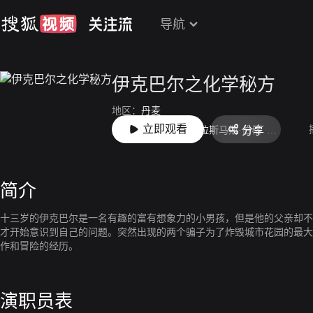
导航
伊克巴尔之化学秘方
地区：
丹麦
立即观看
分享
主演：
达尔·萨利姆
拉斯马斯·伯格
Andreas Bo
简介
十三岁的伊克巴尔是一名有趣的富有想象力的小男孩，但是他的父亲却不
才开始意识到自己的问题。突然出现的两个骗子为了炸毁城市花园的最大
作和冒险的经历。
演职员表