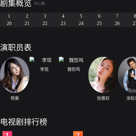
剧集概览
共32集
1
2
3
4
5
6
7
20
21
22
23
24
25
26
2
演职员表
李现
魏哲鸣
杨紫
张雅钦
涂松
电视剧排行榜
2
3