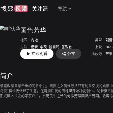
导航
国色芳华
地区：
内地
类型：
剧情
主演：
杨紫
李现
魏哲鸣
张雅钦
涂松岩
上映：
2025
立即观看
播放源：
芒果
分享
导演：
丁梓光
简介
该剧改编自意千重的同名小说，商贾之女何惟芳从只有利益交换的婚姻中
鸟使”蒋长扬做起了生意，在蒋府后院的田地里开始种花创业。随着秦五
形式飘入长安的家家户户。亲历民生之苦的何惟芳赎回祖产芳园，收容命
惟芳决心转型实业，创办制油、务药、造粮的“悟庸堂”以求利民。在蒋
地间。