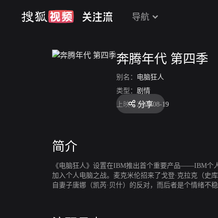
导航
奔腾年代 第四季
别名：
电脑狂人
类型：
剧情
分享
上映：
2017-08-19
简介
《电脑狂人》设置在IBM推出首个重要产品——IBM
加入个人电脑之战。麦克米伦招来了戈登·克拉克（史库
自妻子唐娜（凯芮·贝什）的反对，而后者是个情绪不
不计后果，站在革命最前沿并为之努力的传奇。