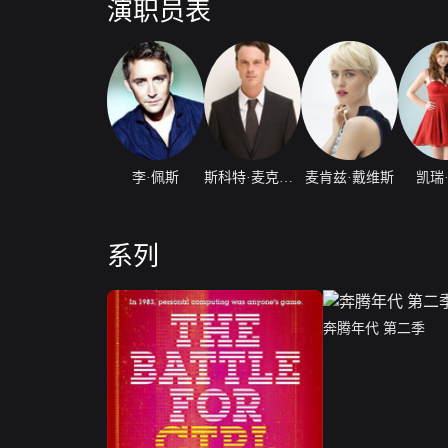
演职员表
李·佩斯
斯科特·麦克纳里
麦肯兹·戴维斯
凯瑞
系列
奔腾年代 第二季