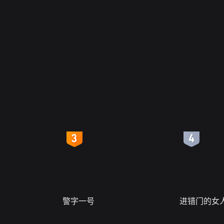
4
5
警字一号
进错门的女