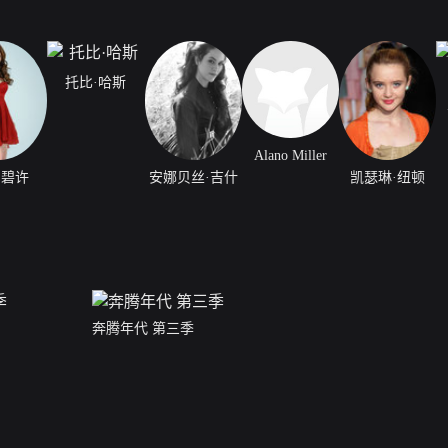
托比·哈斯
Alano Miller
·碧许
安娜贝丝·吉什
凯瑟琳·纽顿
奔腾年代 第三季