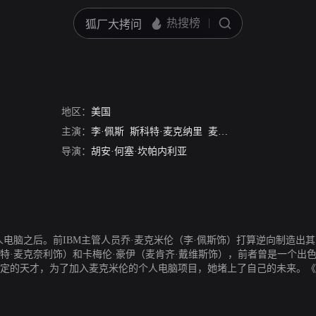
地区：
美国
主演：
李·佩斯
斯科特·麦克纳里
麦肯兹·戴维斯
凯瑞·碧
导演：
胡安·何塞·坎帕内利亚
个人电脑之后。前IBM主管人员乔·麦克米伦（李·佩斯饰）打算逆向制造
特·麦克奈利饰）和卡梅伦·豪伊（麦肯齐·戴维斯饰），前者曾是一个出
稳定的天才，为了加入麦克米伦的个人电脑项目，她堵上了自己的未来。