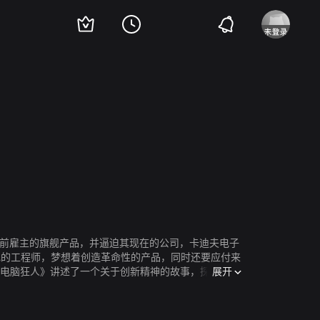
许
托比·哈斯
安娜贝丝·吉什
Alano Miller
凯瑟琳·纽顿
马修·康威尔
Sas
出其前雇主的旗舰产品，并逼迫其现在的公司，卡迪夫电子
色的工程师，梦想着创造革命性的产品，同时还要应付来
展开
《电脑狂人》讲述了一个关于创新精神的故事，探寻一段