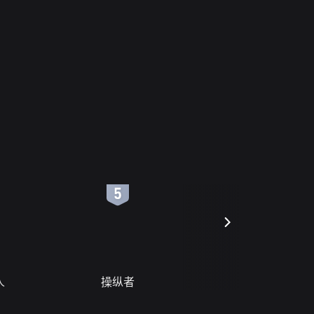
6
7
人
操纵者
风月变