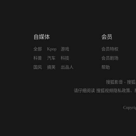
自媒体
会员
全部
Kpop
游戏
会员特权
科普
汽车
科技
会员剧场
国风
搞笑
出品人
帮助
搜狐影音
-
搜狐
请仔细阅读
搜狐视频隐私政策
、
Copyri