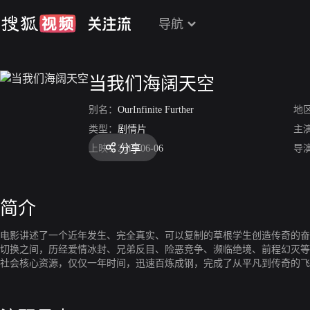
导航
当我们海阔天空
别名：
OurInfinite Further
地
类型：
剧情片
主
分享
上映：
2019-06-06
导
简介
电影讲述了一个近年发生、完全真实、可以复制的草根学生创造传奇的奋
切换之间，历经爱情冰封、兄弟反目、险恶竞争、濒临绝境、前程幻灭等
社会核心资源，仅仅一年时间，迅速百炼成钢，完成了从平凡到传奇的飞
人都可能学会的热血成功宝典，不仅能让观众深深共鸣与感动，还能帮助