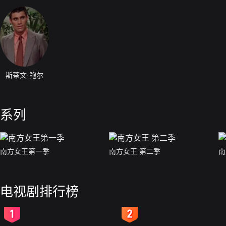
斯蒂文·鲍尔
系列
南方女王第一季
南方女王 第二季
南
电视剧排行榜
2
3