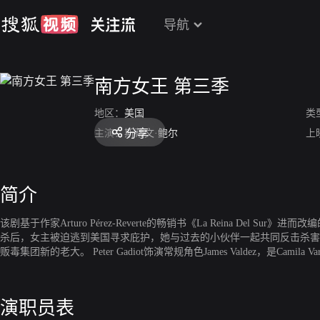
导航
南方女王 第三季
地区：
美国
类
分享
主演：
斯蒂文·鲍尔
上
简介
该剧基于作家Arturo Pérez-Reverte的畅销书《La Reina Del S
杀后，女主被迫逃到美国寻求庇护，她与过去的小伙伴一起共同反击杀害
贩毒集团新的老大。 Peter Gadiot饰演常规角色James Valdez，是Ca
但Teresa发现他其实很有自己一套正义感，然后他成为Teresa在美国的重要同
演职员表