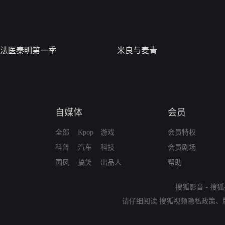
法医秦明第一季
米良与麦青
自媒体
会员
全部
Kpop
游戏
会员特权
科普
汽车
科技
会员剧场
国风
搞笑
出品人
帮助
搜狐影音
-
搜狐
请仔细阅读
搜狐视频隐私政策
、