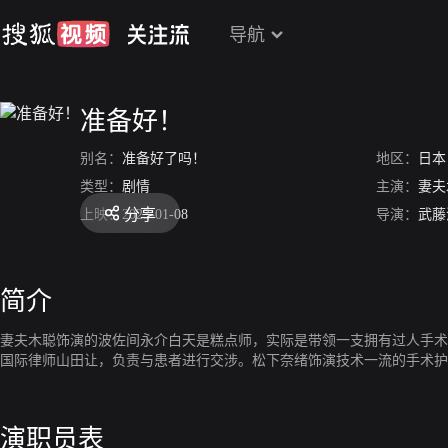
导航
准备好！
别名：
准备好了吗！
地区：
日本
类型：
剧情
主演：
妻夫
分享
上映：
2023-01-08
导演：
武藤
简介
妻夫木聪饰演的波佐间永介白天是糕点师，实际是带领一支拥有过人手术技
国际律师山田让，负责与患者进行交涉。松下奈绪饰演技术一流的手术护
演职员表