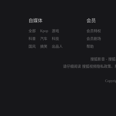
自媒体
会员
全部
Kpop
游戏
会员特权
科普
汽车
科技
会员剧场
国风
搞笑
出品人
帮助
搜狐影音
-
搜狐
请仔细阅读
搜狐视频隐私政策
、
Copyri