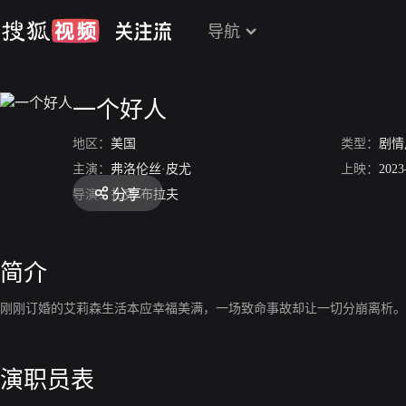
导航
一个好人
地区：
美国
类型：
剧情
主演：
弗洛伦丝·皮尤
上映：
2023
分享
导演：
扎克·布拉夫
简介
刚刚订婚的艾莉森生活本应幸福美满，一场致命事故却让一切分崩离析。
演职员表