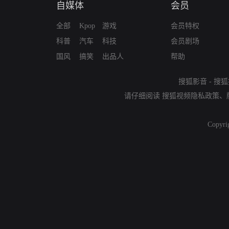
自媒体
会员
全部
Kpop
游戏
会员特权
科普
汽车
科技
会员剧场
国风
搞笑
出品人
帮助
搜狐影音
-
搜狐
请仔细阅读
搜狐视频隐私政策
、
Copyri