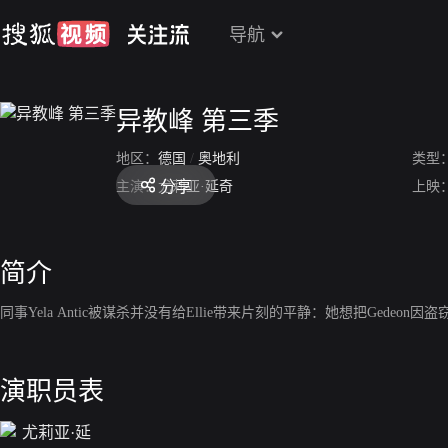
导航
异教峰 第三季
地区：
德国
/
奥地利
类型
分享
主演：
尤莉亚·延奇
上映
简介
同事Yela Antic被谋杀并没有给Ellie带来片刻的平静：她想把Gede
演职员表