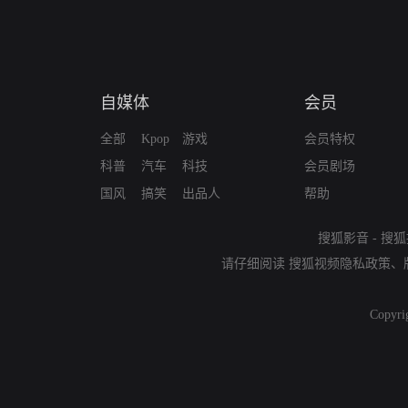
自媒体
会员
全部
Kpop
游戏
会员特权
科普
汽车
科技
会员剧场
国风
搞笑
出品人
帮助
搜狐影音
-
搜狐
请仔细阅读
搜狐视频隐私政策
、
Copyri