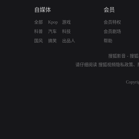
自媒体
会员
全部
Kpop
游戏
会员特权
科普
汽车
科技
会员剧场
国风
搞笑
出品人
帮助
搜狐影音
-
搜狐
请仔细阅读
搜狐视频隐私政策
、
Copyri