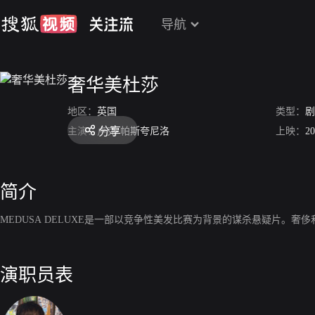
导航
奢华美杜莎
地区：
英国
类型：
剧
分享
主演：
卢克·帕斯夸尼洛
上映：
20
简介
MEDUSA DELUXE是一部以竞争性美发比赛为背景的谋杀悬疑片
演职员表