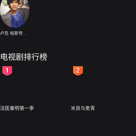
卢克·帕斯夸尼洛
电视剧排行榜
2
3
法医秦明第一季
米良与麦青