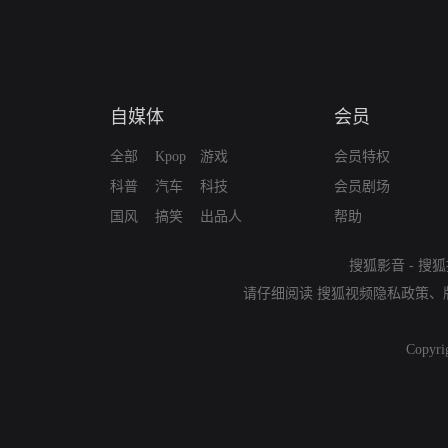
自媒体
会员
全部
Kpop
游戏
会员特权
科普
汽车
科技
会员剧场
国风
搞笑
出品人
帮助
搜狐影音
-
搜狐
请仔细阅读
搜狐视频隐私政策
、
Copyri