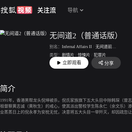
导航
无间道2（普通话版）
别名：
Infernal Affairs II
/
无间道前传
/
无间道
类型：
剧情片
/
惊悚片
/
犯罪片
立即观看
分享
上映：
2003-10-01
简介
1991年，香港黑帮龙头倪坤被杀，倪氏家族旗下五大头目中除韩琛（
祖督察黄志诚（黄秋生）的戒心，使其派出警校学生陈永仁（余文乐）渗
业蒸蒸日上的倪永孝为安枕无忧，决意将五大头目一举歼灭，却因疏忽让
永孝的事宜，不久却发现此举铸成大错，而各自为自己的尴尬身份苦恼的