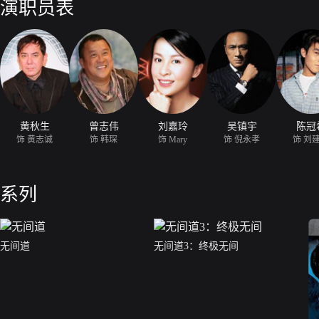
演职员表
黄秋生
曾志伟
刘嘉玲
吴镇宇
陈冠
饰 黄志诚
饰 韩琛
饰 Mary
饰 倪永孝
饰 刘
系列
无间道
无间道3：终极无间