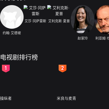
艾莎·冈萨雷斯
艾利克斯·夏普
约翰·艾德坡
赵家玲
利亚姆·
电视剧排行榜
2
3
操纵者
米良与麦青