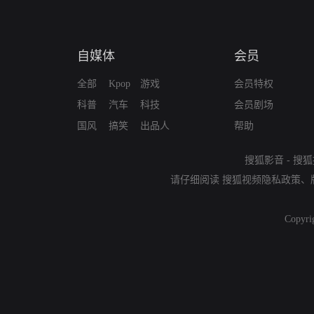
自媒体
会员
全部
Kpop
游戏
会员特权
科普
汽车
科技
会员剧场
国风
搞笑
出品人
帮助
搜狐影音
-
搜狐
请仔细阅读
搜狐视频隐私政策
、
Copyri