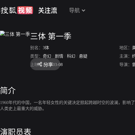
导航
三体 第一季
别名：
3体
地区：
类型：
奇幻
/
剧情
/
科幻
/
悬疑
主演：
分享
上映：
2024-03-08
导演：
简介
1960年代的中国，一名年轻女性的关键决定掀起跨越时空的波澜，影
人类史上最重大的威胁。
演职员表