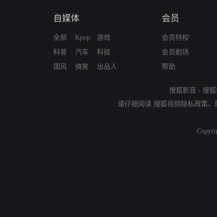
自媒体
会员
全部
Kpop
游戏
会员特权
科普
汽车
科技
会员剧场
国风
搞笑
出品人
帮助
搜狐影音
-
搜狐
请仔细阅读
搜狐视频隐私政策
、
Copyri