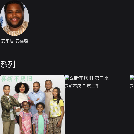
安东尼·安德森
系列
喜新不厌旧 第三季
喜