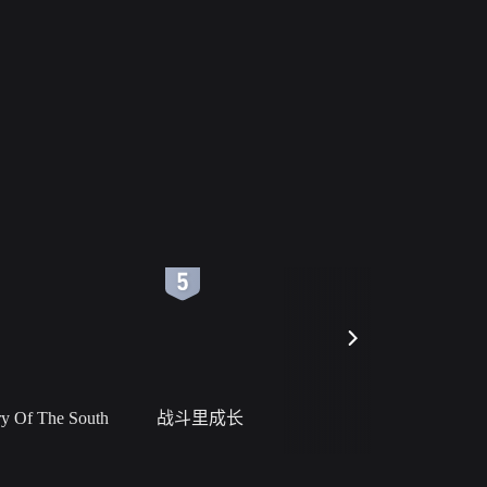
6
7
 Of The South
战斗里成长
私人女教