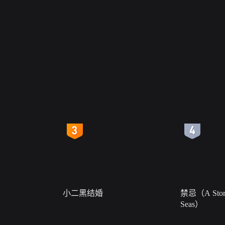
4
5
小二黑结婚
禁忌（A Story
Seas）