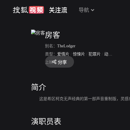
导航
房客
别名：
TheLodger
类型：
爱情片
/
惊悚片
/
犯罪片
/
动作片
分享
上映：
1932
简介
这是希区柯克无声经典的第一部声音重制版，灵感来自开膛
演职员表