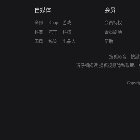
自媒体
会员
全部
Kpop
游戏
会员特权
科普
汽车
科技
会员剧场
国风
搞笑
出品人
帮助
搜狐影音
-
搜狐
请仔细阅读
搜狐视频隐私政策
、
Copyri