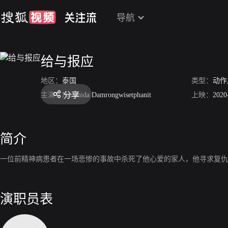
导航
给与报应
地区：
泰国
类型：
动作
分享
主演：
Natathida Damrongwisetphanit
上映：
2020
简介
一位前精神病患者在一场悲惨的事故中杀死了他心爱的家人，他寻求复仇
演职员表