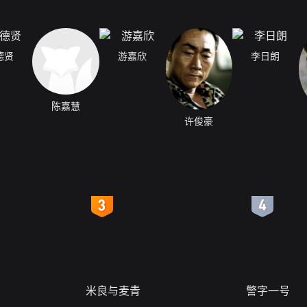
德贤
游嘉欣
李日朗
陈嘉慧
许俊豪
4
5
米良与麦青
警字一号