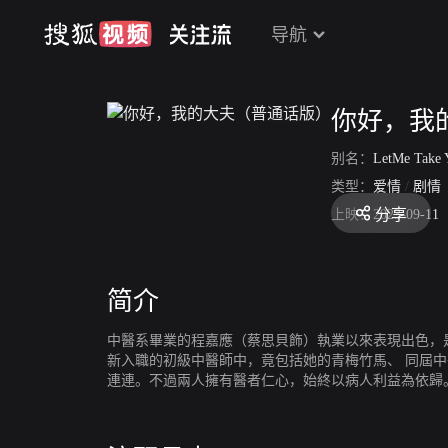
导航
你好，我
别名：
LetMe Take 
类型：
爱情
/
剧情
分享
上映：
2023-09-11
简介
中醫系畢業的程嘉應（蔡思貝飾）執業以來表現出色，
新入職的初級中醫師中，竟包括她的青梅竹馬、 同屆
連連。不過兩人擁有醫者仁心，始終以病人利益為依歸
面對不同的病人和奇難雜症，除了醫術有進步， 對人
自的路上繼續自己的醫療理念，直到應患上紅斑狼瘡症