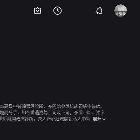
嘉慧
游嘉欣
许俊豪
李日朗
杜燕歌
杨玉梅
麦皓儿
潘冠霖
黄一鸣
谢
升為高級中醫師管理診所，亦開始參與培訓初級中醫師。
問題而分手，如今重遇成為上司及下屬，矛盾不斷、沖突
展开
醫師離開政府診所。衆人齊心壯志開設私人中醫診所，
，不時沖突，最終勁退出診所，成為遊牧醫師。二人在各
個人終身學習的課題。