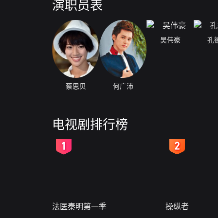
演职员表
吴伟豪
孔
蔡思贝
何广沛
电视剧排行榜
2
3
法医秦明第一季
操纵者