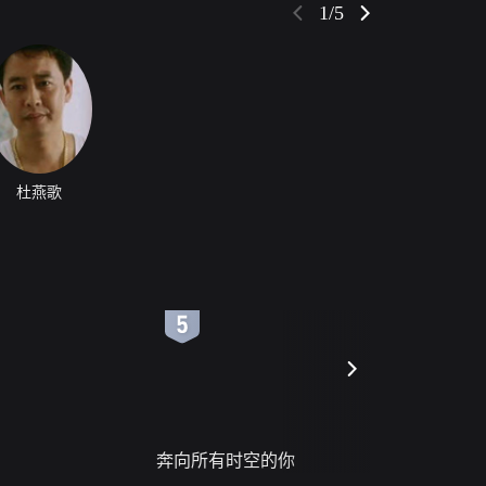
1/5
杜燕歌
6
7
奔向所有时空的你
进错门的