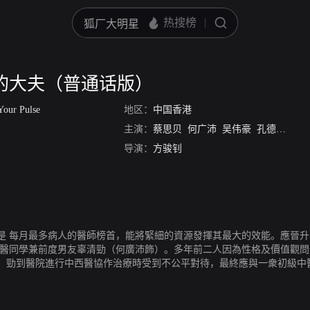
的大夫（普通话版）
Your Pulse
地区：
中国香港
主演：
蔡思贝
何广沛
吴伟豪
孔德贤
陈
导演：
方骏钊
是 每月最多病人的醫師榜首，能將緊細的資源發揮其最大的效能。應晉
中醫同學兼前度男友辜清勁（何廣沛飾）。多年前二人因為性格及價值觀
。勁到醫院進行中西醫協作治療時受到不公平對待，最終應與一衆初級中
生亦有不同體會。應和勁舊情複熾，卻因現實問題、經營方針和理念不同
，勁參與應的中西結合治療，在生關死劫下，二人才發現理想與現實是每