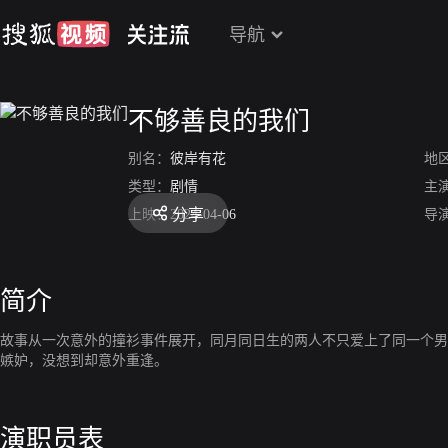
导航
不够善良的我们
别名：
彼岸有花
地
类型：
剧情
主
分享
上映：
2024-04-06
导
简介
故事从一次意外的撞衫事件展开，同月同日生的两人不只爱上了同一个男
嫉妒，没想到却意外重逢。
演职员表