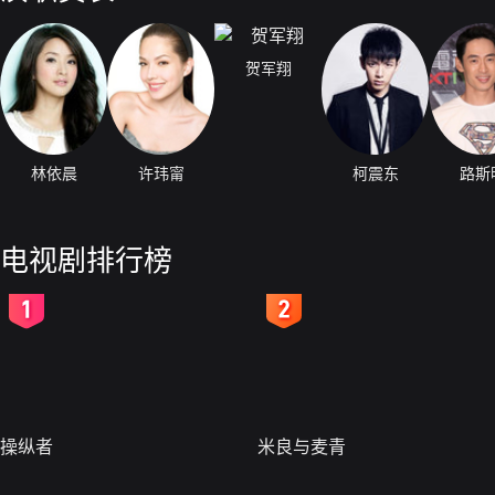
贺军翔
林依晨
许玮甯
柯震东
路斯
电视剧排行榜
2
3
操纵者
米良与麦青