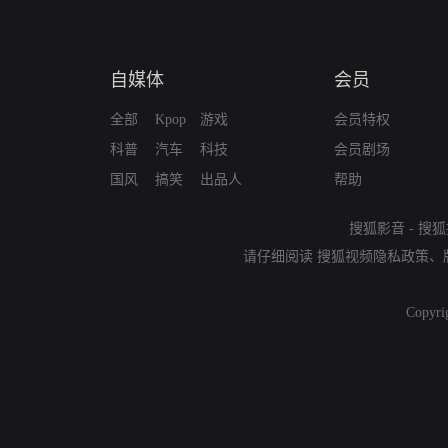
自媒体
会员
全部
Kpop
游戏
会员特权
科普
汽车
科技
会员剧场
国风
搞笑
出品人
帮助
搜狐影音
-
搜狐
请仔细阅读
搜狐视频隐私政策
、
Copyri