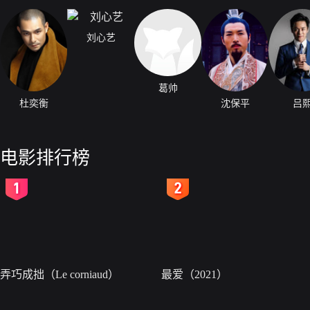
刘心艺
葛帅
杜奕衡
沈保平
吕
电影排行榜
2
3
弄巧成拙（Le corniaud）
最爱（2021）