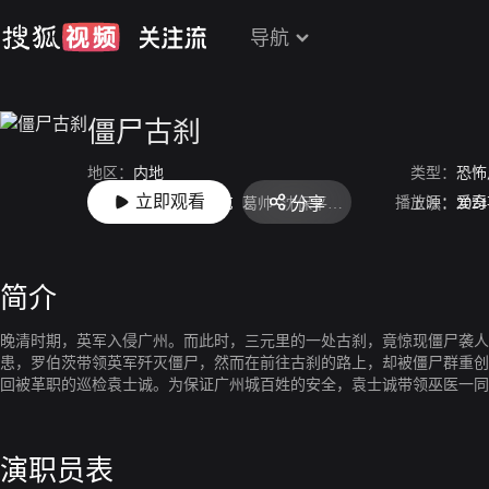
导航
僵尸古刹
地区：
内地
类型：
恐怖
立即观看
播放源：
爱奇
分享
主演：
杜奕衡
刘心艺
葛帅
沈保平
吕熙
刘頔
上映：
孙蛟龙
2024
岳
简介
晚清时期，英军入侵广州。而此时，三元里的一处古刹，竟惊现僵尸袭人
患，罗伯茨带领英军歼灭僵尸，然而在前往古刹的路上，却被僵尸群重创
回被革职的巡检袁士诚。为保证广州城百姓的安全，袁士诚带领巫医一同前
演职员表