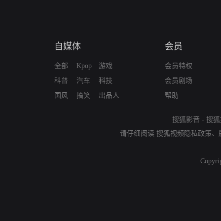
自媒体
会员
全部
Kpop
游戏
会员特权
科普
汽车
科技
会员剧场
国风
搞笑
出品人
帮助
搜狐影音
-
搜狐
请仔细阅读
搜狐视频隐私政策
、
Copyri