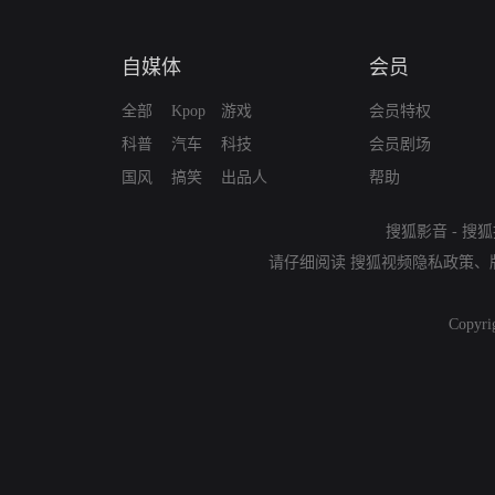
自媒体
会员
全部
Kpop
游戏
会员特权
科普
汽车
科技
会员剧场
国风
搞笑
出品人
帮助
搜狐影音
-
搜狐
请仔细阅读
搜狐视频隐私政策
、
Copyri