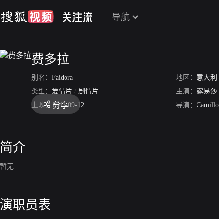
导航
费多拉
别名：
Faidora
地区：
意大利
类型：
爱情片
/
剧情片
主演：
露易莎
分享
上映：
1942-09-12
导演：
Camillo
简介
暂无
演职员表