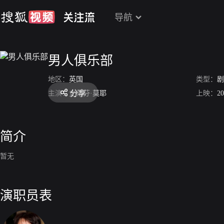
导航
男人俱乐部
地区：
英国
类型：
剧
分享
主演：
史蒂芬·莫耶
上映：
20
简介
暂无
演职员表