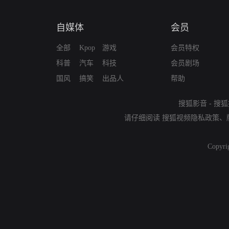
自媒体
会员
全部
Kpop
游戏
会员特权
科普
汽车
科技
会员剧场
国风
搞笑
出品人
帮助
搜狐影音
-
搜狐
请仔细阅读
搜狐视频隐私政策
、
Copyri