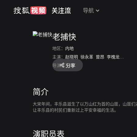
导航
老捕快
地区：
内地
主演：
赵晓明
徐永革
曾昂
李槐龙
齐纪深
分享
导演：
王洋
简介
大宋年间，丰乐县滋生了以万山红为首的山匪，山匪们
让丰乐县的村民们重新过上平安幸福的生活。
演职员表