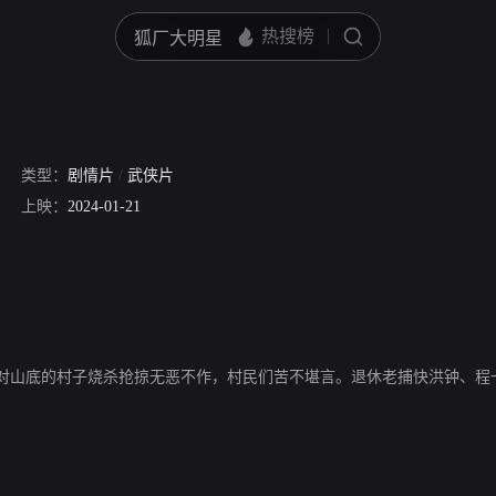
类型：
剧情片
/
武侠片
上映：
2024-01-21
对山底的村子烧杀抢掠无恶不作，村民们苦不堪言。退休老捕快洪钟、程