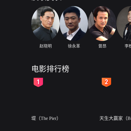
赵晓明
徐永革
曾昂
李
电影排行榜
2
3
堤（The Pier）
天生大赢家（Bor