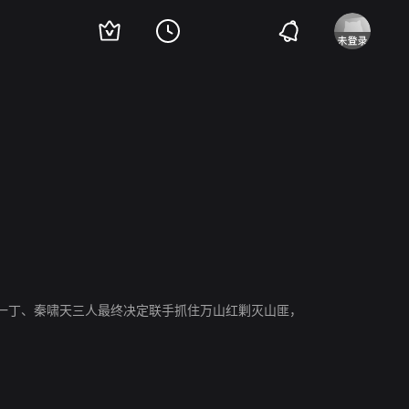
一丁、秦啸天三人最终决定联手抓住万山红剿灭山匪，