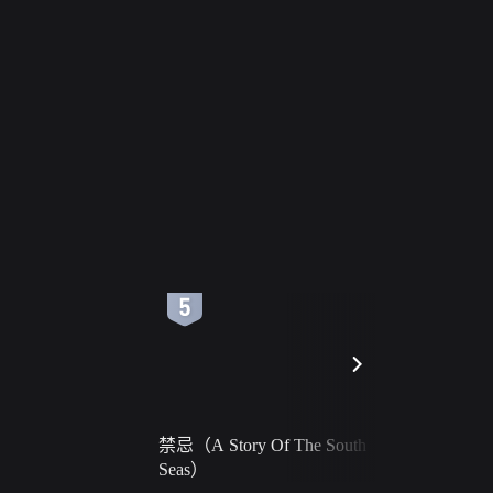
6
7
禁忌（A Story Of The South
火球（Ball 
Seas）