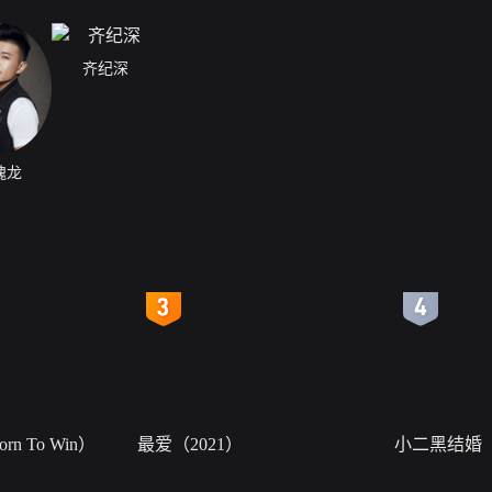
齐纪深
槐龙
4
5
n To Win）
最爱（2021）
小二黑结婚