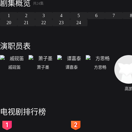
剧集概览
共24集
1
2
3
4
5
6
7
20
21
22
23
24
演职员表
戚砚笛
萧子墨
谭嘉泰
方思畅
高
电视剧排行榜
2
3