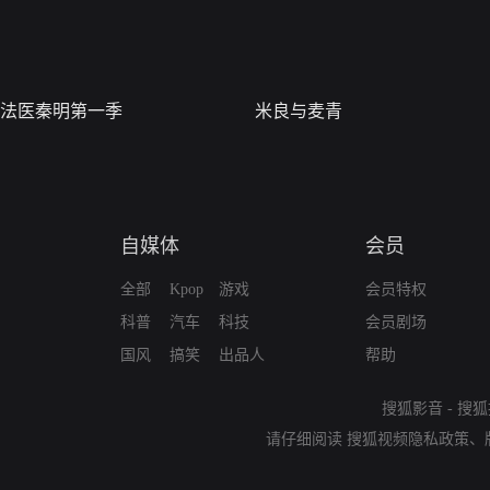
法医秦明第一季
米良与麦青
自媒体
会员
全部
Kpop
游戏
会员特权
科普
汽车
科技
会员剧场
国风
搞笑
出品人
帮助
搜狐影音
-
搜狐
请仔细阅读
搜狐视频隐私政策
、