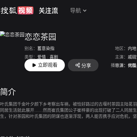
导航
恋恋茶园
别名：
蓄意染指
地区：
内地
类型：
爱情
/
喜剧
主演：
戚砚
立即观看
播放源：
优酷
分享
上映：
2024
导演：
何佳
简介
叶氏集团千金叶夕颜下乡考察出车祸，被恰好路过的古堰村茶园主陆茗羽
同居生活就此展开……然而崔氏集团公子崔梓豪的出现打破了二人同居生
生，针对茶园和叶氏集团的阴谋也逐渐浮现，两人能否携手应对危机，坚