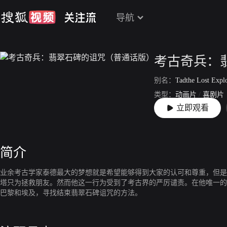
导航
考古奇兵：
别名：
Tadthe Lost Explorer and
类型：
动画片
/
喜剧片
立即观看
上映：
2022-08-24
简介
业余考古学家泰德最大的梦想就是希望能够得到大家的认可和尊重，但是
塔只为拯救朋友。然而他这一行为受到了考古界的严厉谴责。在他唯一的
巴黎和埃及，寻找结束翡翠石碑诅咒的方法。