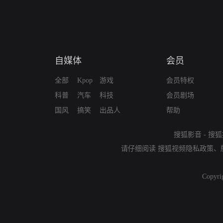
自媒体
会员
全部
Kpop
游戏
会员特权
科普
汽车
科技
会员剧场
国风
搞笑
出品人
帮助
搜狐影音
-
搜狐
请仔细阅读
搜狐视频隐私政策
、
Copyri