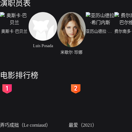
演职员表
奥斯卡·巴贝兰
亚历山德拉·希门内斯
Luis Posada
米歇尔·珍娜
电影排行榜
2
3
弄巧成拙（Le corniaud）
最爱（2021）