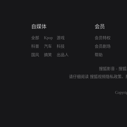
自媒体
会员
全部
Kpop
游戏
会员特权
科普
汽车
科技
会员剧场
国风
搞笑
出品人
帮助
搜狐影音
-
搜狐
请仔细阅读
搜狐视频隐私政策
、
Copyri