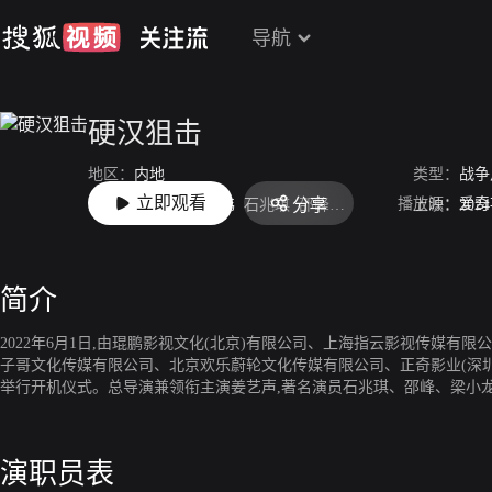
导航
硬汉狙击
地区：
内地
类型：
战争
立即观看
播放源：
爱奇
分享
主演：
姜艺声
谢孟伟
石兆琪
邵峰
梁小龙
上映：
2024
简介
2022年6月1日,由琨鹏影视文化(北京)有限公司、上海指云影视传媒有
子哥文化传媒有限公司、北京欢乐蔚轮文化传媒有限公司、正奇影业(深圳
举行开机仪式。总导演兼领衔主演姜艺声,著名演员石兆琪、邵峰、梁小
演职员表