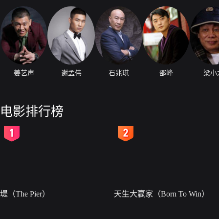
姜艺声
谢孟伟
石兆琪
邵峰
梁小
电影排行榜
2
3
堤（The Pier）
天生大赢家（Born To Win）