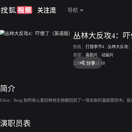
导航
丛林大反攻4：
别名：
打猎季节4
/
丛林大反攻：狼人
类型：
喜剧片
/
动画片
分享
上映：
2015-12-18
简介
Elliot、Boog 和所有心爱的林地生物都回到了一场全新的喜剧冒险中。投
演职员表