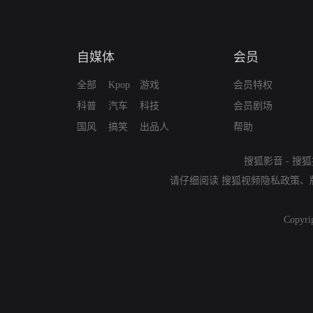
自媒体
会员
全部
Kpop
游戏
会员特权
科普
汽车
科技
会员剧场
国风
搞笑
出品人
帮助
搜狐影音
-
搜狐
请仔细阅读
搜狐视频隐私政策
、
Copyri