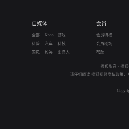
自媒体
会员
全部
Kpop
游戏
会员特权
科普
汽车
科技
会员剧场
国风
搞笑
出品人
帮助
搜狐影音
-
搜狐
请仔细阅读
搜狐视频隐私政策
、
Copyri