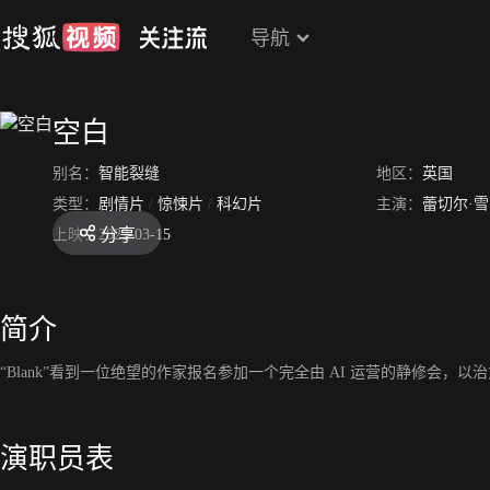
导航
空白
别名：
智能裂缝
地区：
英国
类型：
剧情片
/
惊悚片
/
科幻片
主演：
蕾切尔·
分享
上映：
2022-03-15
简介
“Blank”看到一位绝望的作家报名参加一个完全由 AI 运营的静修
演职员表