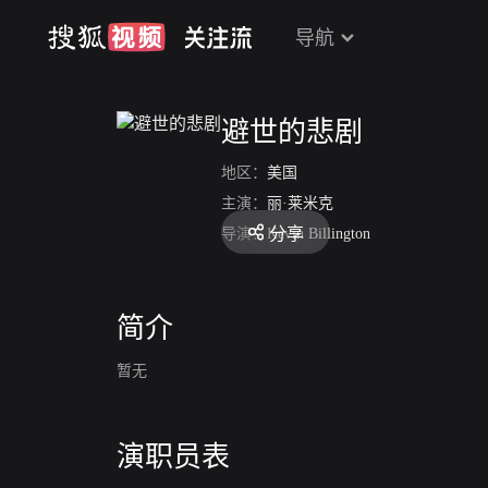
导航
避世的悲剧
地区：
美国
主演：
丽·莱米克
分享
导演：
Kevin Billington
简介
暂无
演职员表