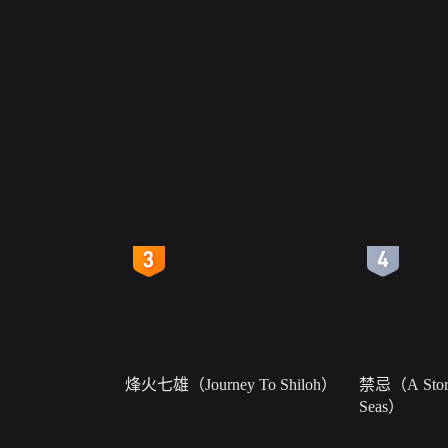
4
5
烽火七雄（Journey To Shiloh）
禁忌（A Story
Seas）