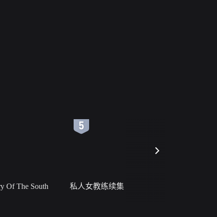
6
7
 Of The South
私人女教练续集
小二黑结