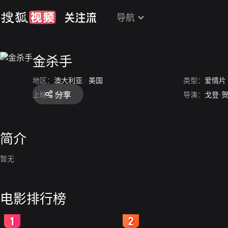
导航
金杀手
地区：
澳大利亚
/
美国
类型：
爱情片
分享
上映：
1978
导演：
戈登·
简介
暂无
电影排行榜
2
3