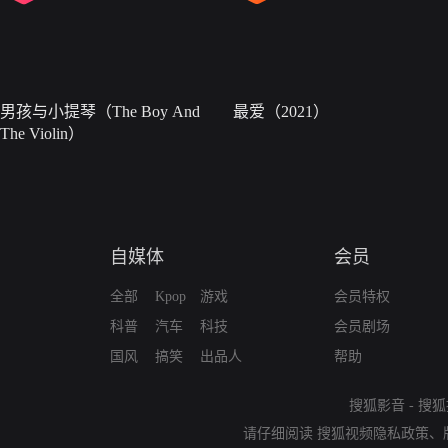
男孩与小提琴（The Boy And
最爱（2021）
The Violin）
自媒体
会员
全部
Kpop
游戏
会员特权
科普
汽车
科技
会员剧场
国风
搞笑
出品人
帮助
搜狐影音
-
搜狐
请仔细阅读
搜狐视频隐私政策
、