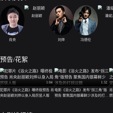
赵丽颖
潘斌
肖央
刘烨
冯德伦
预告/花絮
1:04
1:32
犯罪片《浴火之路》曝终极预告 肖
电影《浴火之路》发布“拐三角”版
肖
央赵丽颖刘烨以身入局厉惩人贩
预告 聚焦国内银幕鲜少涉及的打拐
燃
议题
日