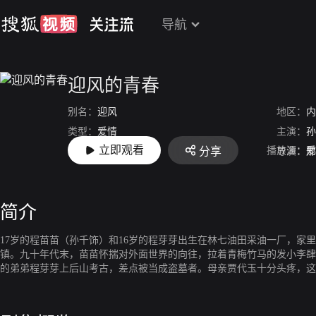
导航
迎风的青春
别名：
迎风‎
地区：
内
类型：
爱情
主演：
孙
立即观看
播放源：
爱
分享
上映：
2024-09-09
导演：
邢
简介
17岁的程苗苗（孙千饰）和16岁的程芽芽出生在林七油田采油一厂，
镇。九十年代末，苗苗怀揣对外面世界的向往，拉着青梅竹马的发小李肆
的弟弟程芽芽上后山考古，差点被当成盗墓者。母亲贾代玉十分头疼，这
袁山青，芽芽第一个站出来为袁山青抵挡了四面八方的敌意。孩子们在变