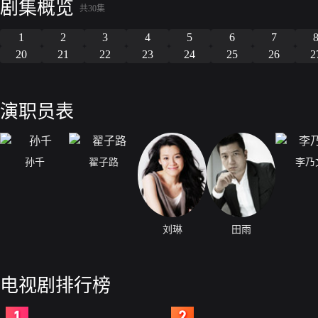
剧集概览
共30集
1
2
3
4
5
6
7
20
21
22
23
24
25
26
2
演职员表
孙千
翟子路
李乃
刘琳
田雨
电视剧排行榜
2
3