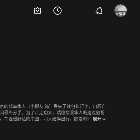
京的城岛隼人（小柳友 饰）丢失了钱包和行李，自顾自
原因最终分手。为了赶走翔太，瑞穗接受隼人的建议假扮
展开
合。在温暖舒适的南国，四人结伴出行，随着时光一点点