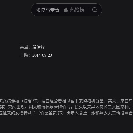
类型：
爱情片
上映：
2014-09-20
纯女孩瑞穗（波瑠 饰）独自经营着祖母留下来的榕树食堂。某天，来自东
 饰）突然出现。翔太和瑞穗是青梅竹马，长久以来异地恋的二人因某种
应征来的女模特莉子（竹富圣花 饰）也走入食堂，她和翔太尤其情投意