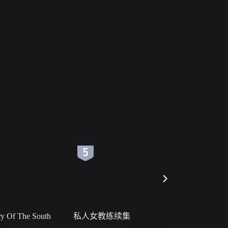
6
7
 Of The South
私人女教练续集
小二黑结