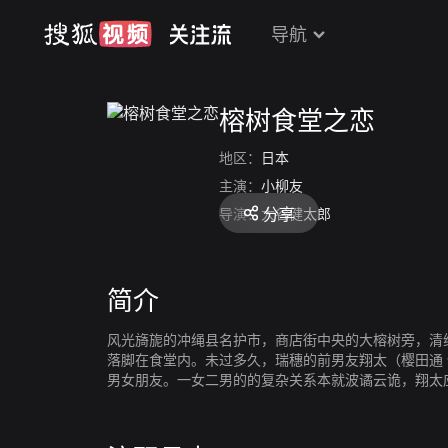
导航
榕树食堂之恋
地区：
日本
主演：
小柳友
分享
导演：
大谷健太郎
简介
风光旖旎的冲绳县名护市，商店街中央的大榕树旁，清
落脚在食堂内。未过多久，瑞穗的前男友翔太（樱田通
男女朋友。一女二男的的复杂关系本就波谲云诡，翔太
流逝，他们内心的情感也悄然变化着……