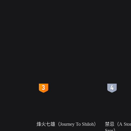
4
5
烽火七雄（Journey To Shiloh）
禁忌（A Story
Seas）