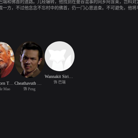
巴端和佛首的道路。几经辗转，他找到在曼谷混事的同乡阿含莱，岂料对
震一方，不过他念念不忘村中的佛首，仍一门心思追查。不可避免，他将
Wannakit Sirioput
饰 巴端
Chumphorn Thepphithak
Cheathavuth Watcharakhun
le Mao
饰 Peng