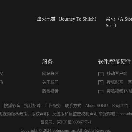
烽火七雄（Journey To Shiloh）
禁忌（A Story
Seas）
服务
软件/智能硬件
权
网站联盟
移动客户端
场
关于我们
搜狐影音
直
版权投诉
搜狐视频TV
搜狐影音
-
搜狐招聘
-
广告服务
-
联系方式
-
About SOHU
-
公司介绍
狐视频隐私政策
、
版权声明
、
反盗版和反盗链权利声明
举报邮箱
jubaoso
备案号：
京ICP证030367号-1
Copyright © 2024 Sohu.com Inc.All Rights Reserved.