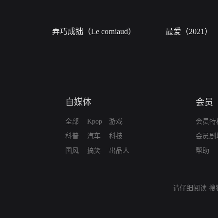
弄巧成拙（Le corniaud）
最爱（2021）
自媒体
会员
全部
Kpop
游戏
会员特
科普
汽车
科技
会员剧
国风
搞笑
出品人
帮助
请仔细阅读
搜