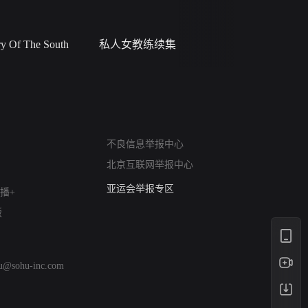
 Of The South
私人女教练续集
小二黑结
网络暴力有害信息举报
不良信息举报中心
12318 文化市场举报
北京互联网举报中心
算法推荐专项举报
亚运会举报专区
播+
涉历史虚无举报
版
网络谣言信息专项
涉政举报入口
涉未成年人举报
hu@sohu-inc.com
清朗自媒体乱象举报
涉民族宗教有害信息举报