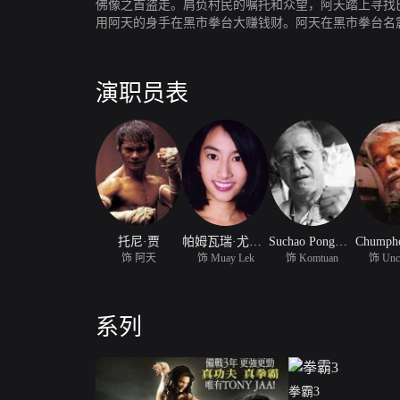
佛像之首盗走。肩负村民的嘱托和众望，阿天踏上寻找
用阿天的身手在黑市拳台大赚钱财。阿天在黑市拳台名
演职员表
托尼·贾
帕姆瓦瑞·尤德卡默尔
Suchao Pongwilai
饰 阿天
饰 Muay Lek
饰 Komtuan
饰 Unc
系列
拳霸3