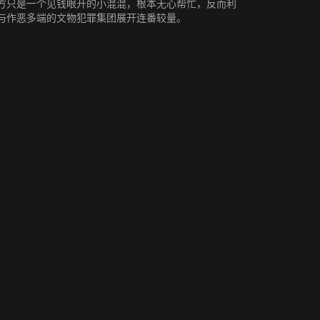
方只是一个见钱眼开的小混混，根本无心帮忙，反而利
与作恶多端的文物犯罪集团展开连番较量。