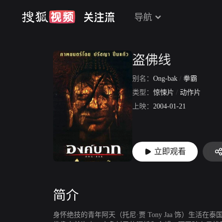
导航
盗佛线
别名：
Ong-bak
/
拳霸
类型：
惊悚片
/
动作片
上映：
2004-01-21
立即观看
简介
身怀绝技的青年阿天（托尼·贾 Tony Jaa 饰）