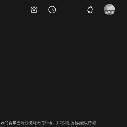
i
Chumphorn Thepphithak
Cheathavuth Watcharakhun
Wannakit Sirioput
中不成器的青年巴端打伤阿天的师傅，并将村民们虔诚以待的