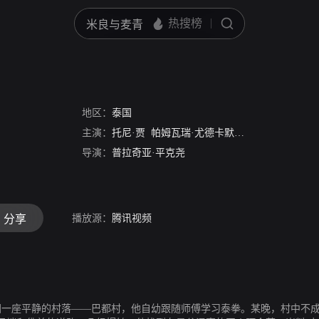
地区：
泰国
主演：
托尼·贾
帕姆瓦瑞·尤德卡默尔
Suchao Pongwila
导演：
普拉奇亚·平克尧
播放源：
腾讯视频
分享
生活在泰国一座平静的村落——巴都村，他自幼跟随师傅学习泰拳。某晚，村