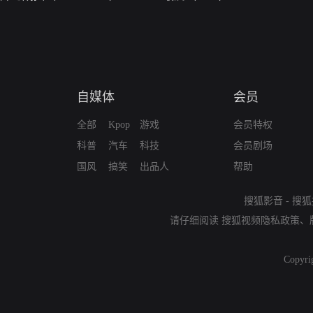
自媒体
会员
全部
Kpop
游戏
会员特权
科普
汽车
科技
会员剧场
国风
搞笑
出品人
帮助
搜狐影音
-
搜狐
请仔细阅读
搜狐视频隐私政策
、
Copyri