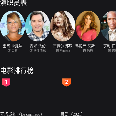
演职员表
奎因·拉提法
吉米·法伦
吉赛尔·邦辰
珍妮弗·艾斯波西多
亨利·
饰 贝莉
饰 沃什伯恩
饰 Vanessa
饰 玛塔
饰 杰
电影排行榜
2
3
弄巧成拙（Le corniaud）
最爱（2021）