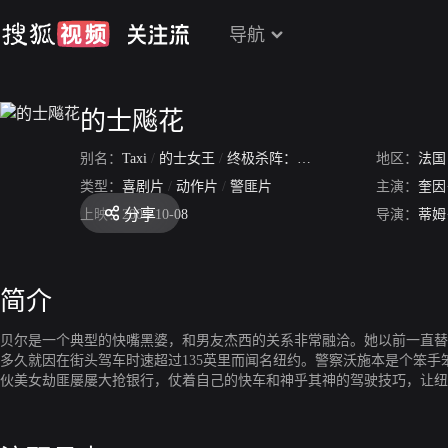
导航
的士飚花
别名：
Taxi
/
的士女王
/
终极杀阵：计程车女王
/
地区：
计程车女
法国
类型：
喜剧片
/
动作片
/
警匪片
主演：
奎因
分享
上映：
2004-10-08
导演：
蒂姆
简介
贝尔是一个典型的快嘴黑婆，和男友杰西的关系非常融洽。她以前一直替
多久就因在街头驾车时速超过135英里而闻名纽约。警察沃施本是个笨
伙美女劫匪屡屡大抢银行，仗着自己的快车和神乎其神的驾驶技巧，让纽
上展开了一场速度与智慧的较量。