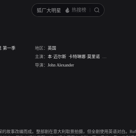
 第一季
地区：
英国
主演：
本·迈尔斯
卡特琳娜·莫里诺
斯图亚特·唐森德
导演：
John Alexander
en警探的故事改编而成。整部剧在意大利取景拍摄，但全剧使用英语对白。Rufus S