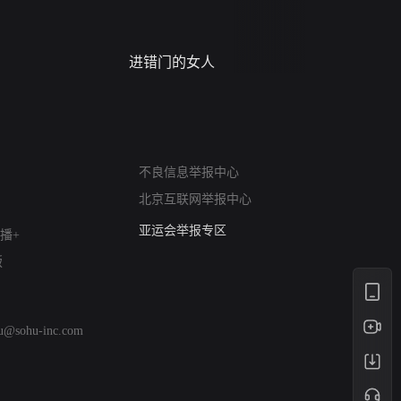
进错门的女人
请君入梦
网络暴力有害信息举报
不良信息举报中心
12318 文化市场举报
北京互联网举报中心
算法推荐专项举报
亚运会举报专区
播+
涉历史虚无举报
版
网络谣言信息专项
涉政举报入口
涉未成年人举报
hu@sohu-inc.com
清朗自媒体乱象举报
涉民族宗教有害信息举报
清朗·生活服务类内容举报