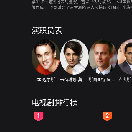
镇里唯一诚实可靠的警察。蓄谋已久的政客、不堪重负的长官
编而成。 该剧融合了意大利的迷人风情以及Dibdi
演职员表
本·迈尔斯
卡特琳娜·莫里诺
斯图亚特·唐森德
卢夫斯
电视剧排行榜
2
3