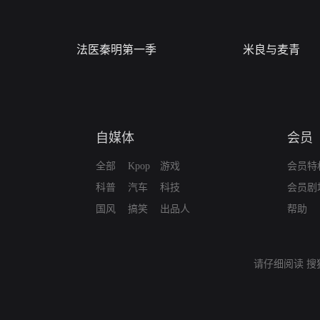
法医秦明第一季
米良与麦青
自媒体
会员
全部
Kpop
游戏
会员特
科普
汽车
科技
会员剧
国风
搞笑
出品人
帮助
请仔细阅读
搜