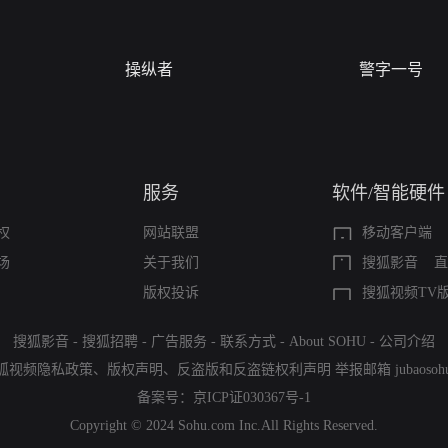
操纵者
警字一号
服务
软件/智能硬件
权
网站联盟
移动客户端
场
关于我们
搜狐影音
直
版权投诉
搜狐视频TV
搜狐影音
-
搜狐招聘
-
广告服务
-
联系方式
-
About SOHU
-
公司介绍
狐视频隐私政策
、
版权声明
、
反盗版和反盗链权利声明
举报邮箱
jubaoso
备案号：
京ICP证030367号-1
Copyright © 2024 Sohu.com Inc.All Rights Reserved.