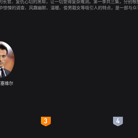
、复仇心切的黑帮，让一切变得复杂难测。第一季共三集，分别根据《Vendet
n小说中惊悚的调查、风趣幽默、温暖、俊男靓女等吸引人的特点，是一部与
·塞维尔
4
5