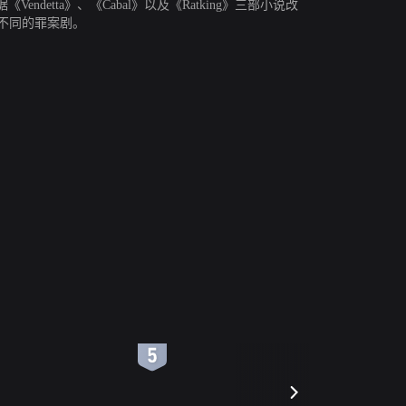
ta》、《Cabal》以及《Ratking》三部小说改
众不同的罪案剧。
6
7