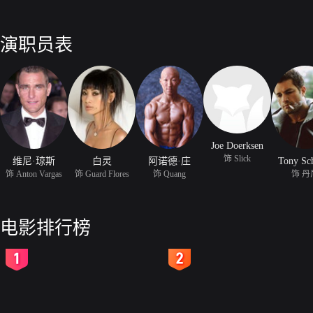
演职员表
Joe Doerksen
饰 Slick
维尼·琼斯
白灵
阿诺德·庄
Tony Sc
饰 Anton Vargas
饰 Guard Flores
饰 Quang
饰 丹
电影排行榜
2
3