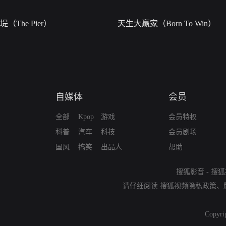
堤（The Pier）
天生大赢家（Born To Win）
自媒体
会员
全部
Kpop
游戏
会员特权
科普
汽车
科技
会员剧场
国风
搞笑
出品人
帮助
搜狐影音
-
搜狐
请仔细阅读
搜狐视频隐私政策
、
Copyri