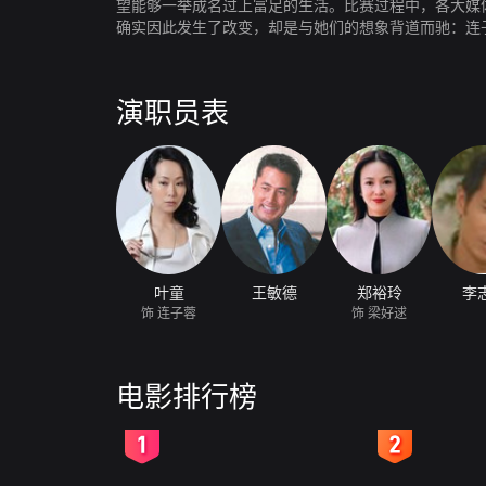
望能够一举成名过上富足的生活。比赛过程中，各大媒
确实因此发生了改变，却是与她们的想象背道而驰：连
洒的男人（王敏德 饰）出现在两人的生活中，打破了
演职员表
叶童
王敏德
郑裕玲
李
饰 连子蓉
饰 梁好逑
电影排行榜
2
3