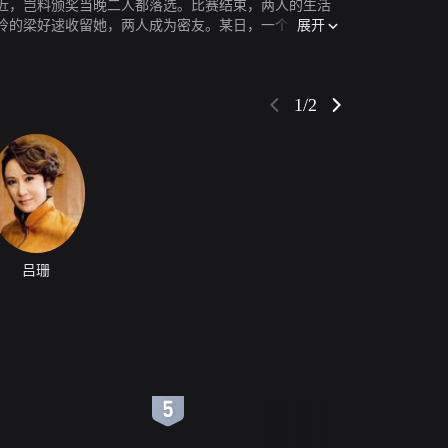
近，岂料颁奖当晚二人都落选。比赛结束，两人的生活
展开
怜的梁好逑收留她，两人成为密友。某日，一个英俊潇
1/2
吕珊
6
7