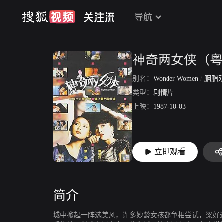
导航
神奇两女侠（
别名：
Wonder Women
/
胭脂
类型：
剧情片
上映：
1987-10-03
立即观看
简介
城中掀起一阵选美风，许多妙龄女孩都争相尝试，梁好