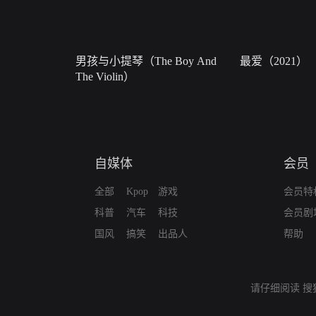
男孩与小提琴（The Boy And
最爱（2021）
The Violin）
自媒体
会员
全部
Kpop
游戏
会员特
科普
汽车
科技
会员剧
国风
搞笑
出品人
帮助
请仔细阅读
搜