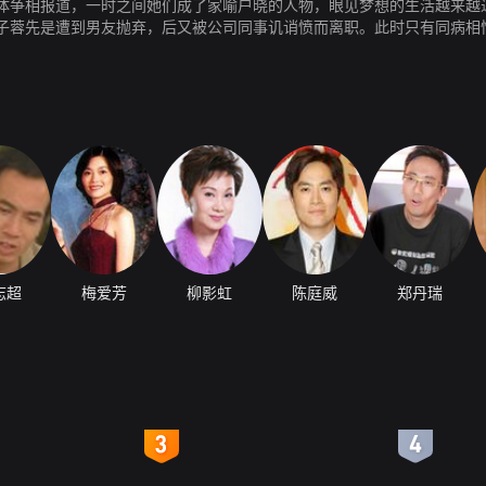
体争相报道，一时之间她们成了家喻户晓的人物，眼见梦想的生活越来越
子蓉先是遭到男友抛弃，后又被公司同事讥诮愤而离职。此时只有同病相
原有的平静。
志超
梅爱芳
柳影虹
陈庭威
郑丹瑞
4
5