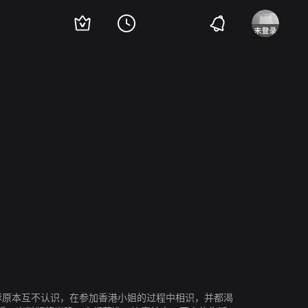
陈庭威
郑丹瑞
吕珊
楚原
蓉原本互不认识，在参加香港小姐的过程中相识，并都渴