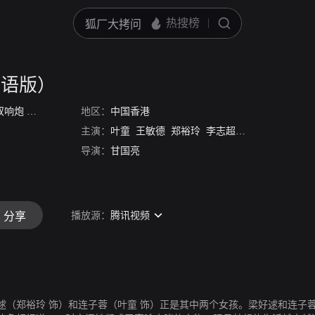
粤语版）
双响炮
/
神气两侠女
地区：
中国香港
主演：
叶童
王敏德
郑裕玲
李志超
梅爱芳
柳影虹
导演：
甘国亮
播放源：
腾讯视频
分享
逑（郑裕玲 饰）和连子蓉（叶童 饰）正是其中两个女孩。梁好逑和连子