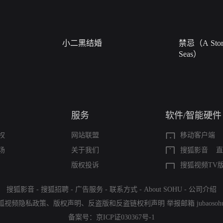
小二黑结婚
禁忌（A Story
Seas）
服务
软件/智能硬件
权
网站联盟
移动客户端
场
关于我们
搜狐影音
直
版权投诉
搜狐视频TV
搜狐影音
-
搜狐招聘
-
广告服务
-
联系方式
-
About SOHU
-
公司介绍
狐视频隐私政策
、
版权声明
、
反盗版和反盗链权利声明
举报邮箱
jubaoso
备案号：
京ICP证030367号-1