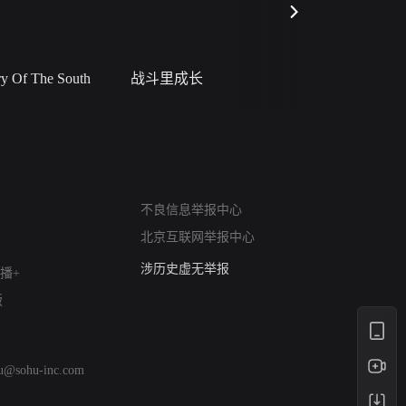
 Of The South
战斗里成长
私人女教
网络暴力有害信息举报
12318 文化市场举报
不良信息举报中心
算法推荐专项举报
北京互联网举报中心
亚运会举报专区
涉历史虚无举报
播+
网络谣言信息专项
版
涉政举报入口
涉未成年人举报
清朗自媒体乱象举报
hu@sohu-inc.com
涉民族宗教有害信息举报