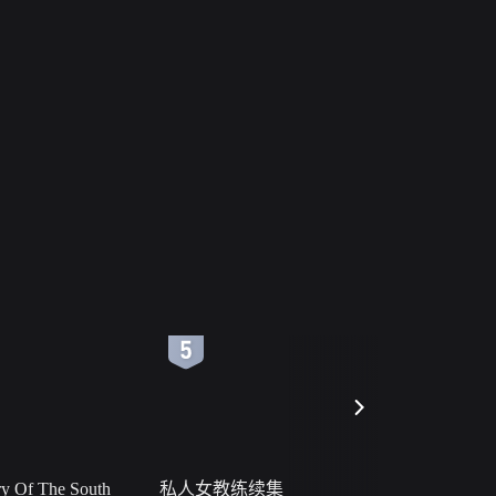
6
7
 Of The South
私人女教练续集
小二黑结