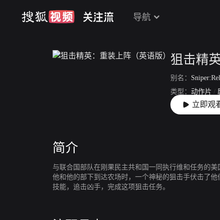
导航
狙击精
别名：
Sniper:Re
类型：
动作片
/
立即观
上映：
2011-04-
简介
与联合国部队在刚果民主共和国一同执行维和任务的美
他和他的部下到达农场时，一个神秘的狙击手伏击了他
技能，追击凶手，完成这项狙击任务。