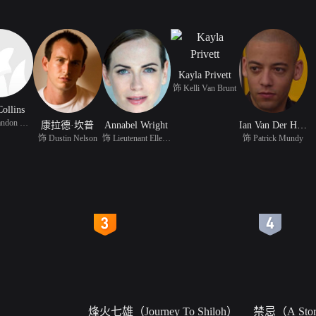
Kayla Privett
饰 Kelli Van Brunt
ollins
饰 Sgt Brandon Beckett
康拉德·坎普
Annabel Wright
Ian Van Der Heyden
饰 Dustin Nelson
饰 Lieutenant Ellen Abr
饰 Patrick Mundy
4
5
烽火七雄（Journey To Shiloh）
禁忌（A Story