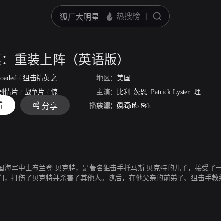
英：重装上阵（英语版）
loaded
/
狙击精英之重装上阵
地区：
美国
剧情片
/
战争片
/
惊悚片
主演：
比利·茨恩
Patrick Lyster
理查德·塞梅尔
看
播放源：
爱奇艺
分享
26
导演：
Claudio Fah
国海军中士布兰登.贝克特，是著名狙击手托马斯.贝克特的儿子，接受了
们，打伤了贝克特并杀害了其他人。随后，在他父亲的前弟子、狙击手教