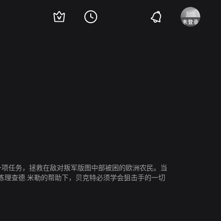
Chad Collins
康拉德·坎普
Annabel Wright
Kayla Privett
Ian Van D
一项任务，拯救在敌对叛军版图中部被困的欧洲农民。当
练理查德.米勒的帮助下，贝克特必须学会狙击手的一切