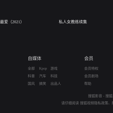
最爱（2021）
私人女教练续集
自媒体
会员
全部
Kpop
游戏
会员特权
科普
汽车
科技
会员剧场
国风
搞笑
出品人
帮助
搜狐影音
-
搜狐
请仔细阅读
搜狐视频隐私政策
、