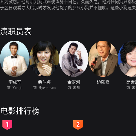
甚为敏感。他每听到狗吠声便浑身不自在。久而久之，他对任何狗只都极为
于翌日观看寻犬启示时才发现他捉了的那只小狗并不懂吠。这些小狗遗失事件已
狗。Yoon ju回家时，发现狗吠声仍在，于是走到地牢寻找被他捉去的
演职员表
李成宰
裴斗娜
金罗河
边熙峰
高素
饰 Yun-ju
饰 Hyeon-nam
饰 未知
饰 未
电影排行榜
2
3