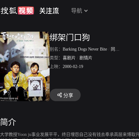
导航
绑架门口狗
别名：
Barking Dogs Never Bite
/
同床异梦
类型：
喜剧片
/
剧情片
上映：
2000-02-19
分享
简介
大学教授Yoon ju事业发展平平，终日埋怨自己没有钱去奉承高层来博取