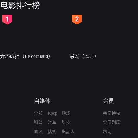
电影排行榜
2
3
弄巧成拙（Le corniaud）
最爱（2021）
自媒体
会员
全部
Kpop
游戏
会员特权
科普
汽车
科技
会员剧场
国风
搞笑
出品人
帮助