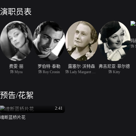
拉竟然再次遇到了罗伊。虽然为罗伊的生还兴奋不已，玛拉却因自己的
以挽回的玛拉潸然离开，独自来到两人最初相遇的地点——滑铁卢桥上…
演职员表
费雯·丽
罗伯特·泰勒
露塞尔·沃特森
弗吉尼亚·菲尔德
饰 Myra
饰 Roy Cronin
饰 Lady Margaret Cronin
饰 Kitty
预告/花絮
2:41
魂断蓝桥片花