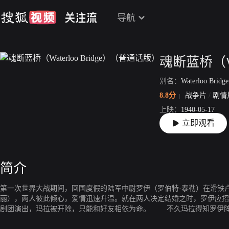
导航
别名：
Waterloo Bridg
8.8分
战争片
/
剧情
上映：
1940-05-17
立即观看
片长：
108分41秒
简介
第一次世界大战期间，回国度假的陆军中尉罗伊（罗伯特·泰勒）在滑铁
丽），两人彼此倾心，爱情迅速升温。就在两人决定结婚之时，罗伊应招
剧团演出，玛拉被开除，只能和好友相依为命。 不久玛拉得知罗伊阵
失去爱情的玛拉感到一切都失去了意义，为了生存，她和好友不得不沦为