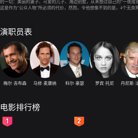
的一切：美丽的妻子、可爱的儿子、海边别墅，从未想过自己的“一夜成
这是作为“公众人物”所必须的代价，然而，令他想像不到的是，4个无良
廉价小报《狗仔报》的封面上，这4个狗仔声名狼藉，他们那种不惜一切
被愤怒冲昏了头，挥拳揍倒了4个狗仔中的雷克斯（汤姆·西斯摩尔 饰）
加丧心病狂，甚至开始触犯法律，被逼无奈的莱拉米只能载着妻儿在公路
演职员表
岁的扎克则陷入了深度昏迷……洛杉矶警探伯顿(丹尼斯·法里纳 饰)虽
无良狗仔要为这次惨剧付出代价，一个都跑不了。
梅尔·吉布森
马修·麦康纳
科尔·豪瑟
罗宾·托尼
丹尼斯·
电影排行榜
2
3