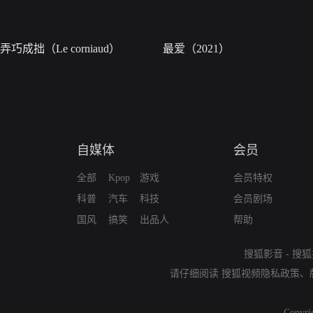
弄巧成拙（Le corniaud）
最爱（2021）
自媒体
会员
全部
Kpop
游戏
会员特权
科普
汽车
科技
会员剧场
国风
搞笑
出品人
帮助
搜狐影音
-
搜狐
请仔细阅读
搜狐视频隐私政策
、
Copyri