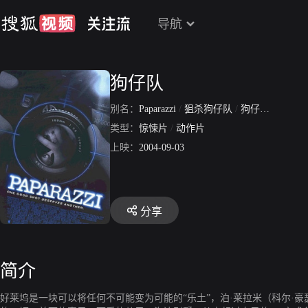
导航
狗仔队
别名：
Paparazzi
/
狙杀狗仔队
/
狗仔终结者
类型：
惊悚片
/
动作片
上映：
2004-09-03
分享
简介
好莱坞是一块可以将任何不可能变为可能的“乐土”，泊·莱拉米（科尔·