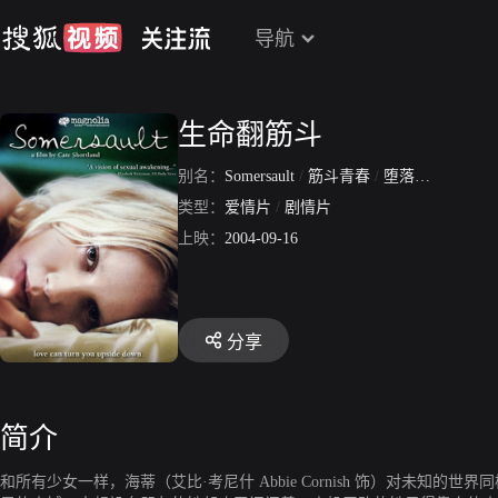
导航
生命翻筋斗
别名：
Somersault
/
筋斗青春
/
堕落飘零燕
/
孤
类型：
爱情片
/
剧情片
上映：
2004-09-16
分享
简介
和所有少女一样，海蒂（艾比·考尼什 Abbie Cornish 饰）对