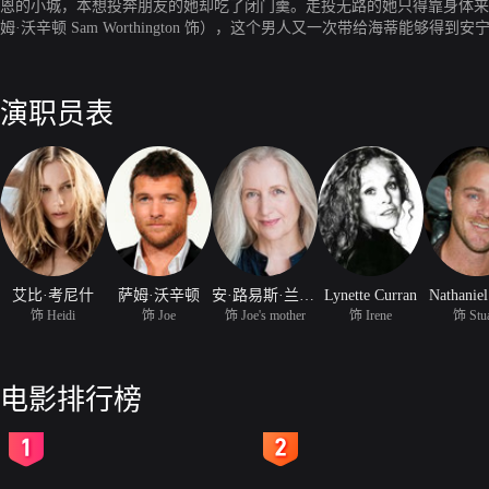
恩的小城，本想投奔朋友的她却吃了闭门羹。走投无路的她只得靠身体来
姆·沃辛顿 Sam Worthington 饰），这个男人又一次带给海
且租了一间旧公寓。海蒂又一次在超市遇到乔，但乔却依旧对海蒂是若即
验中学会正视自我。
演职员表
艾比·考尼什
萨姆·沃辛顿
安·路易斯·兰伯特
Lynette Curran
Nathanie
饰 Heidi
饰 Joe
饰 Joe's mother
饰 Irene
饰 Stua
电影排行榜
2
3