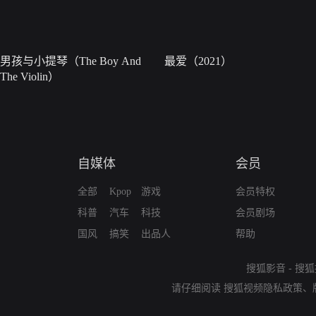
男孩与小提琴（The Boy And
最爱（2021）
The Violin）
自媒体
会员
全部
Kpop
游戏
会员特权
科普
汽车
科技
会员剧场
国风
搞笑
出品人
帮助
搜狐影音
-
搜狐
请仔细阅读
搜狐视频隐私政策
、