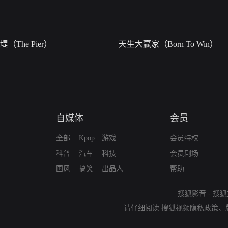
堤（The Pier）
天生大赢家（Born To Win）
自媒体
会员
全部
Kpop
游戏
会员特权
科普
汽车
科技
会员剧场
国风
搞笑
出品人
帮助
搜狐影音
-
搜狐
请仔细阅读
搜狐视频隐私政策
、