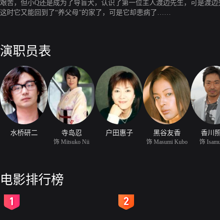
艰苦，但小Q还是成为了导盲犬，认识了第一位主人渡边先生，可是渡边
这时它又能回到了“养父母”的家了，可是它却患病了……
演职员表
水桥研二
寺岛忍
户田惠子
黑谷友香
香川
饰 Mitsuko Nii
饰 Masumi Kubo
饰 Isamu
电影排行榜
2
3