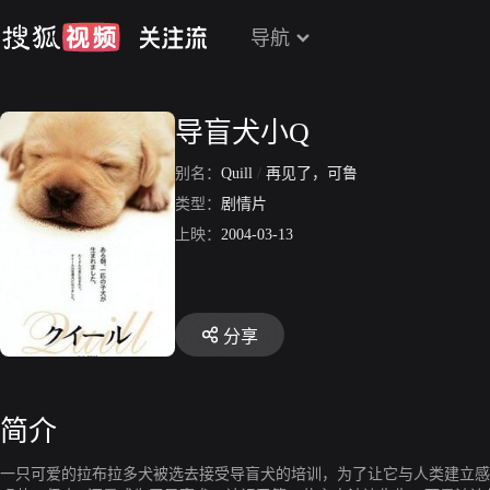
导航
导盲犬小Q
别名：
Quill
/
再见了，可鲁
类型：
剧情片
上映：
2004-03-13
分享
简介
一只可爱的拉布拉多犬被选去接受导盲犬的培训，为了让它与人类建立感