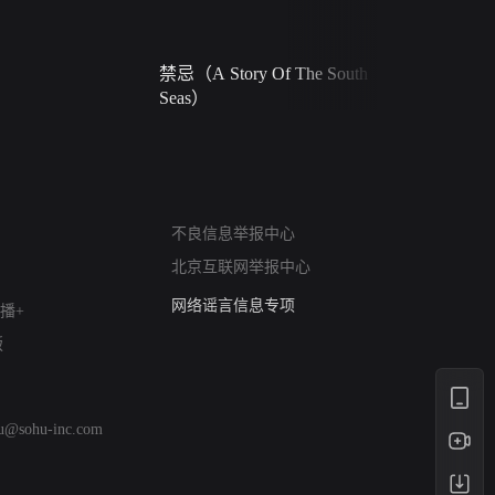
禁忌（A Story Of The South
火球（Ball 
Seas）
网络暴力有害信息举报
12318 文化市场举报
算法推荐专项举报
不良信息举报中心
亚运会举报专区
北京互联网举报中心
涉历史虚无举报
网络谣言信息专项
播+
涉政举报入口
版
涉未成年人举报
清朗自媒体乱象举报
涉民族宗教有害信息举报
hu@sohu-inc.com
清朗·生活服务类内容举报
清朗春节网络环境整治