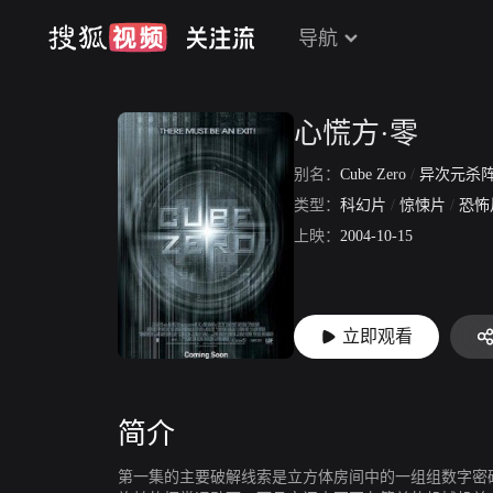
导航
心慌方·零
别名：
Cube Zero
/
异次元杀
类型：
科幻片
/
惊悚片
/
恐怖
上映：
2004-10-15
立即观看
简介
第一集的主要破解线索是立方体房间中的一组组数字密