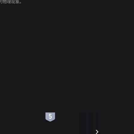
的物理现象。
6
7