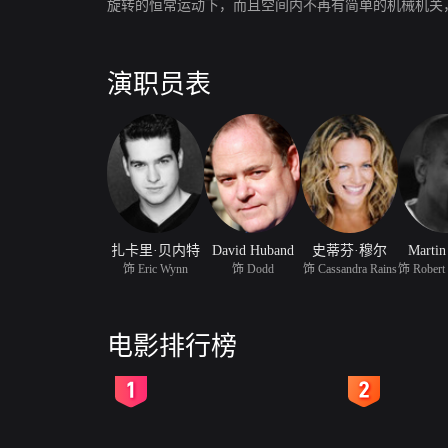
旋转的恒常运动下，而且空间内不再有简单的机械机关
演职员表
扎卡里·贝内特
David Huband
史蒂芬·穆尔
Martin
饰 Eric Wynn
饰 Dodd
饰 Cassandra Rains
电影排行榜
2
3