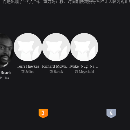
，而是出现了平行宇宙、重力场迁移、时间加快减慢等各种让人叹为观止
Terri Hawkes
Richard McMillan
Mike 'Nug' Nahrgang
饰 Jellico
饰 Bartok
饰 Meyerhold
 Roach
饰 Robert P. Haskell
4
5