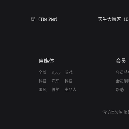
堤（The Pier）
天生大赢家（Bor
自媒体
会员
全部
Kpop
游戏
会员特
科普
汽车
科技
会员剧
国风
搞笑
出品人
帮助
请仔细阅读
搜