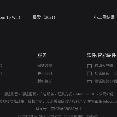
n To Win）
最爱（2021）
小二黑结婚
服务
软件/智能硬件
权
网站联盟
移动客户端
场
关于我们
搜狐影音
直
版权投诉
搜狐视频TV
搜狐影音
-
搜狐招聘
-
广告服务
-
联系方式
-
About SOHU
-
公司介绍
狐视频隐私政策
、
版权声明
、
反盗版和反盗链权利声明
举报邮箱
jubaoso
备案号：
京ICP证030367号-1
Copyright © 2024 Sohu.com Inc.All Rights Reserved.