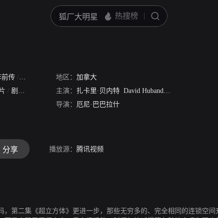
阵前传
/
心慌方前传
地区：
/
心慌方
加拿大
/
心慌方3
/
异次元杀阵
片
/
剧情片
/
悬疑片
主演：
扎卡里·贝内特
David Huband
史蒂芬·穆尔
Mar
导演：
厄尼·巴巴拉什
播放源：
腾讯视频
分享
码，第二集《超立方体》更进一步，那些无穷多的、完全相同的连锁空间升