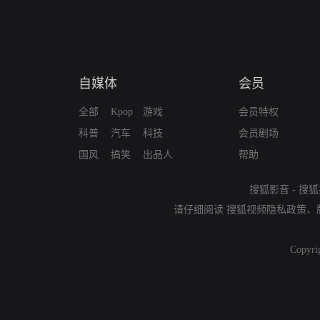
自媒体
会员
全部
Kpop
游戏
会员特权
科普
汽车
科技
会员剧场
国风
搞笑
出品人
帮助
搜狐影音
-
搜狐
请仔细阅读
搜狐视频隐私政策
、
Copyri