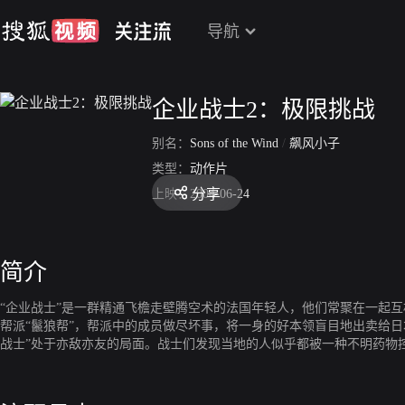
导航
企业战士2：极限挑战
别名：
Sons of the Wind
/
飙风小子
类型：
动作片
分享
上映：
2004-06-24
简介
“企业战士”是一群精通飞檐走壁腾空术的法国年轻人，他们常聚在一起
帮派“鬣狼帮”，帮派中的成员做尽坏事，将一身的好本领盲目地出卖给日
战士”处于亦敌亦友的局面。战士们发现当地的人似乎都被一种不明药物
险救出他们，同时也将揭发一个天大的阴谋。