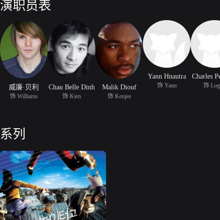
演职员表
Yann Hnautra
Charles P
饰 Yann
饰 Log
威廉·贝利
Chau Belle Dinh
Malik Diouf
饰 Williams
饰 Kien
饰 Kenjee
系列