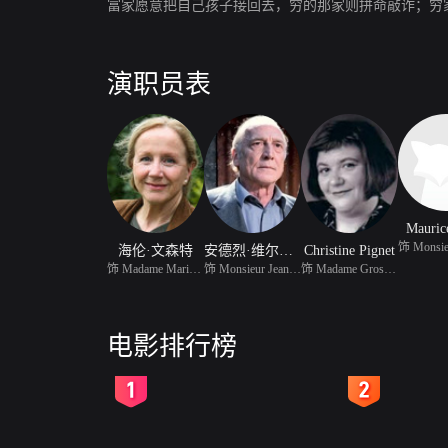
富家愿意把自己孩子接回去，穷的那家则拼命敲诈；穷
演职员表
Mauric
海伦·文森特
安德烈·维尔姆斯
Christine Pignet
饰 Madame Marielle Le Q
饰 Monsieur Jean Le Que
饰 Madame Groseille
电影排行榜
2
3