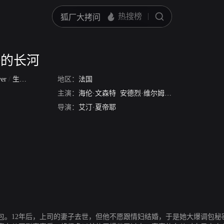
静的长河
ver
/
生命宛如幽静长河
地区：
法国
主演：
海伦·文森特
安德烈·维尔姆斯
Christine Pignet
导演：
艾汀·夏帝耶
包。12年后，上司的妻子去世，但他不愿跟情妇结婚，于是她大爆调包秘