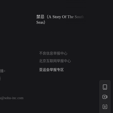
禁忌（A Story Of The South
火球（Ball 
Seas）
网络暴力有害信息举报
不良信息举报中心
12318 文化市场举报
北京互联网举报中心
算法推荐专项举报
亚运会举报专区
播+
涉历史虚无举报
版
网络谣言信息专项
涉政举报入口
涉未成年人举报
hu@sohu-inc.com
清朗自媒体乱象举报
涉民族宗教有害信息举报