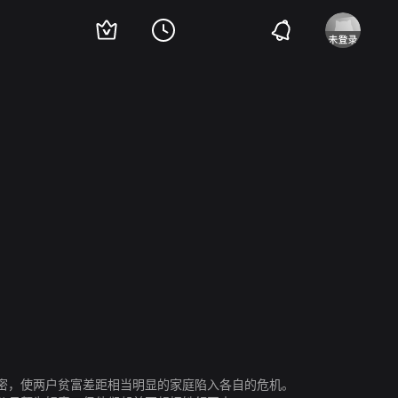
Maurice Mons
卡瑟琳·雅各布
帕特里克·伯利奇
密，使两户贫富差距相当明显的家庭陷入各自的危机。