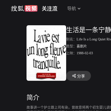
导航
生活是一条宁
别名：
Life Is a Long Quiet Ri
类型：
喜剧片
上映：
1988-02-03
分享
简介
故事讲一个护士跟上司有染，曾故意将两个初生婴儿调