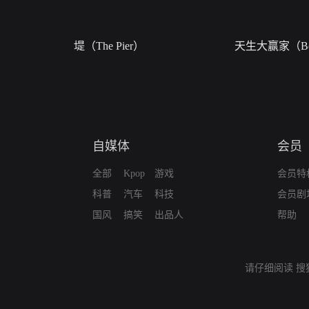
堤（The Pier）
天生大赢家（Bor
自媒体
会员
全部
Kpop
游戏
会员特
科普
汽车
科技
会员剧
国风
搞笑
出品人
帮助
请仔细阅读
搜