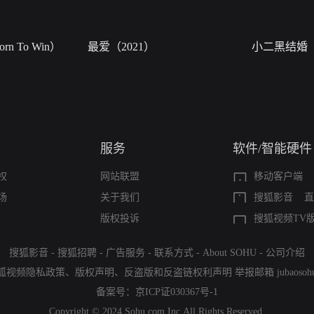
n To Win）
最爱（2021）
小二黑结婚
服务
软件/智能硬件
权
网站联盟
移动客户端
场
关于我们
搜狐影音
直
版权投诉
搜狐视频TV
搜狐影音
-
搜狐招聘
-
广告服务
-
联系方式
-
About SOHU
-
公司介绍
狐视频隐私政策
、
版权声明
、
反盗版和反盗链权利声明
举报邮箱
jubaoso
备案号：
京ICP证030367号-1
Copyright © 2024 Sohu.com Inc.All Rights Reserved.