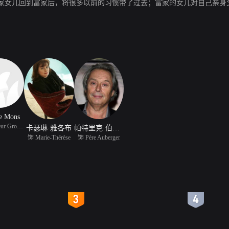
家女儿回到富家后，将很多以前的习惯带了过去；富家的女儿对自己亲身
e Mons
饰 Monsieur Groseille
卡瑟琳·雅各布
帕特里克·伯利奇
饰 Marie-Thérèse
饰 Père Auberger
4
5