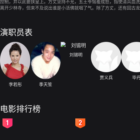
控制，并以此要挟皇上。方丈坚持不允，五王爷恼羞成怒，指使清兵血洗
离开少林寺，但来不及说出谁是小活佛就咽了气。除了方丈，还有回古龙
要躲避五王爷人马的追杀。在一小镇上，与清兵遭遇，摆木偶摊的青年人
东倒西歪。德荣见状，大受启发，训练孩子们打醉拳，又打出“东洋小醉
和与之勾结的太傅急令手下高手追拿。纯子、神童、福仔等五人落入了五
演职员表
到，与五王爷及其手下展开搏斗。在德荣、三德和众小和尚的合力攻击下
求情下，皇上赦免了小活佛，同时也罢黜了太傅，回京城让御医开刀治病
刘锡明
贾义兵
毕
李若彤
季天笙
电影排行榜
2
3