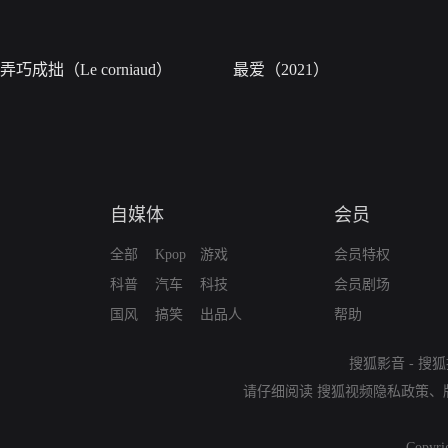
弄巧成拙（Le corniaud）
最爱（2021）
自媒体
会员
全部
Kpop
游戏
会员特权
科普
汽车
科技
会员剧场
国风
搞笑
出品人
帮助
搜狐影音
-
搜狐
请仔细阅读
搜狐视频隐私政策
、
Copyri