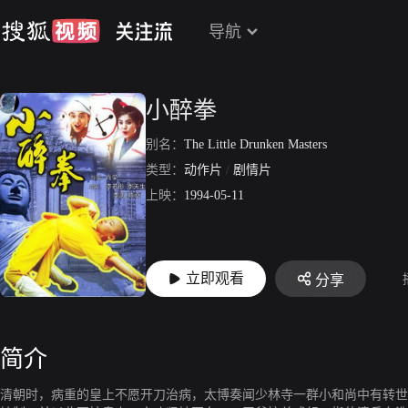
导航
小醉拳
别名：
The Little Drunken Masters
类型：
动作片
/
剧情片
上映：
1994-05-11
立即观看
分享
简介
清朝时，病重的皇上不愿开刀治病，太博奏闻少林寺一群小和尚中有转世