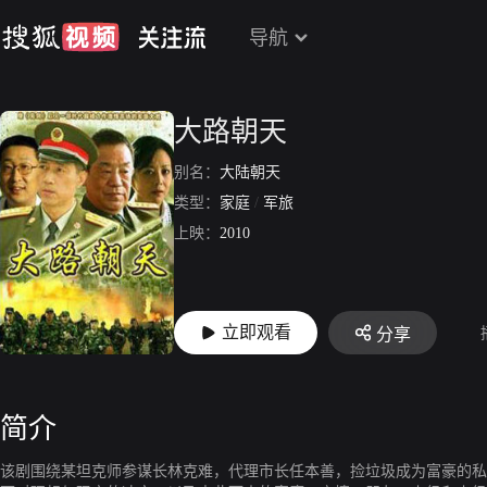
导航
大路朝天
别名：
大陆朝天
类型：
家庭
/
军旅
上映：
2010
立即观看
分享
简介
该剧围绕某坦克师参谋长林克难，代理市长任本善，捡垃圾成为富豪的私