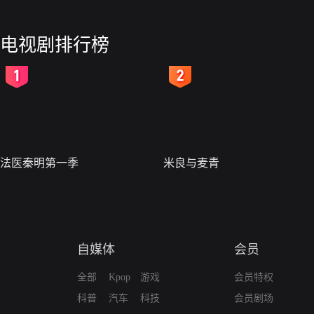
电视剧排行榜
2
3
法医秦明第一季
米良与麦青
自媒体
会员
全部
Kpop
游戏
会员特权
科普
汽车
科技
会员剧场