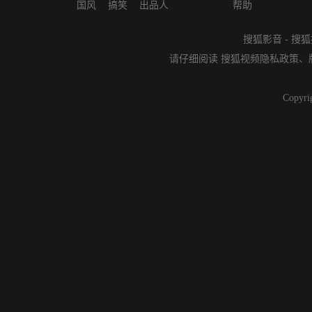
国风
搞笑
出品人
帮助
搜狐影音
-
搜狐
请仔细阅读
搜狐视频隐私政策
、
Copyri