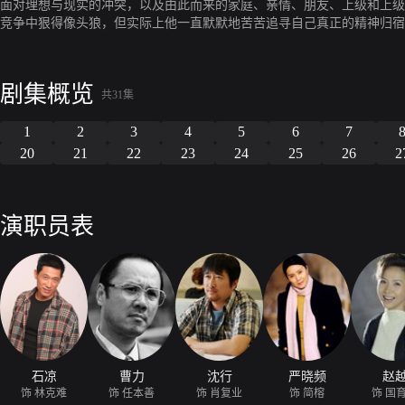
面对理想与现实的冲突，以及由此而来的家庭、亲情、朋友、上级和上级
竞争中狠得像头狼，但实际上他一直默默地苦苦追寻自己真正的精神归宿
使他感悟并找到了自我。任本善，在市领导的工作岗位上不断反思，最终
剧集概览
共31集
1
2
3
4
5
6
7
20
21
22
23
24
25
26
2
演职员表
石凉
曹力
沈行
严晓频
赵
饰 林克难
饰 任本善
饰 肖复业
饰 简榕
饰 国