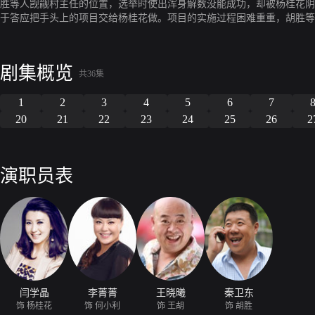
胜等人觊觎村主任的位置，选举时使出浑身解数没能成功，却被杨桂花阴
于答应把手头上的项目交给杨桂花做。项目的实施过程困难重重，胡胜等
化解，这其中也闹出很多笑料。在杨桂花的努力下，村里终于开起了工厂
是自己的男人。村里的女人们终于等到男人为自己打工的一天。
剧集概览
共36集
1
2
3
4
5
6
7
20
21
22
23
24
25
26
2
演职员表
闫学晶
李菁菁
王晓曦
秦卫东
饰 杨桂花
饰 何小利
饰 王胡
饰 胡胜