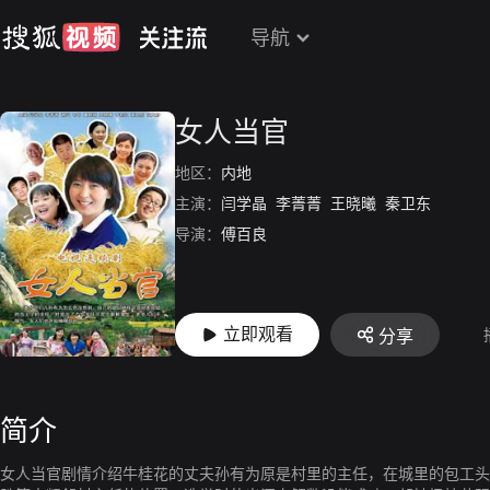
导航
女人当官
地区：
内地
主演：
闫学晶
李菁菁
王晓曦
秦卫东
导演：
傅百良
立即观看
分享
简介
女人当官剧情介绍牛桂花的丈夫孙有为原是村里的主任，在城里的包工头