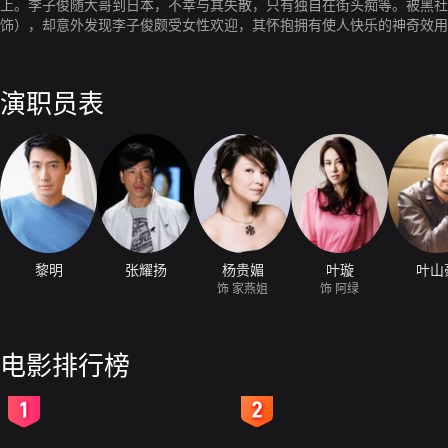
上。李子俊随大哥到日本，不幸与其失散，只有独自在街头痴等。被黑社
饰），却意外发现李子俊颇受女性欢迎，其怀抱拥有使人快乐的神奇效用
望，天真无邪的心灵也使黄海在重压下焦灼的内心获得了宽慰。黄海与前
演职员表
黎明
张耀扬
杨贵媚
叶璇
叶山
饰 家燕姐
饰 阿绿
电影排行榜
2
3