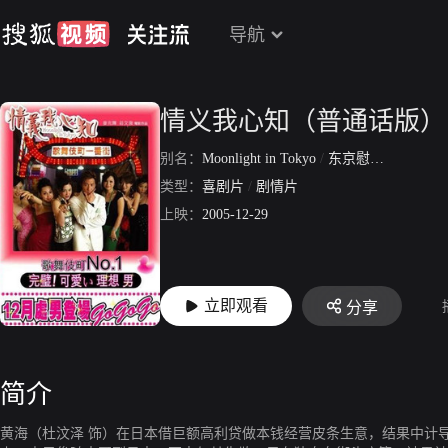
导航
情义我心知（普通话版）
别名：
Moonlight in Tokyo
/
东京慰安男
类型：
喜剧片
/
剧情片
上映：
2005-12-29
立即观看
分享
简介
黄海（杜汶泽 饰）在日本借巨额高利贷做本钱经营皮条生意，结果中计