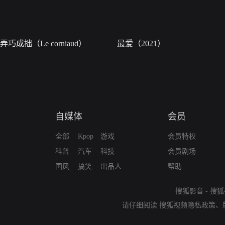
弄巧成拙（Le corniaud）
最爱（2021）
自媒体
会员
全部
Kpop
游戏
会员特权
科普
汽车
科技
会员剧场
国风
搞笑
出品人
帮助
搜狐影音
-
搜狐
请仔细阅读
搜狐视频隐私政策
、