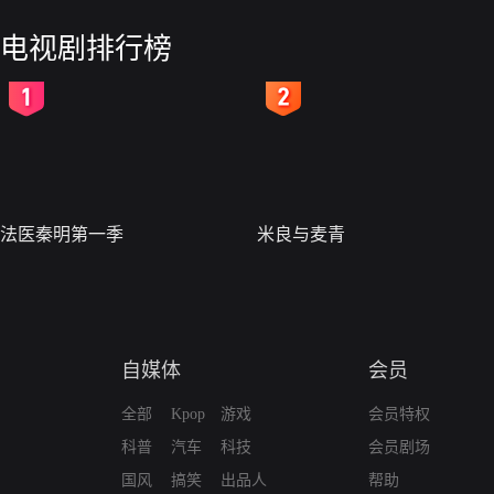
电视剧排行榜
2
3
法医秦明第一季
米良与麦青
自媒体
会员
全部
Kpop
游戏
会员特权
科普
汽车
科技
会员剧场
国风
搞笑
出品人
帮助