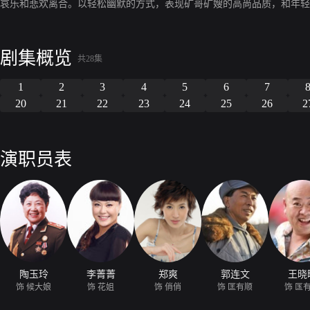
哀乐和悲欢离合。以轻松幽默的方式，表现矿哥矿嫂的高尚品质，和年轻
剧集概览
共28集
1
2
3
4
5
6
7
20
21
22
23
24
25
26
2
演职员表
陶玉玲
李菁菁
郑爽
郭连文
王晓
饰 候大娘
饰 花姐
饰 俏俏
饰 匡有顺
饰 匤