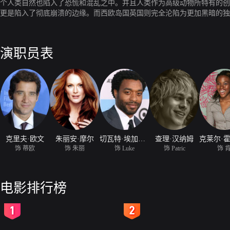
个人类自然也陷入了恐慌和混乱之中。并且人类作为高级动物所特有的创
更是陷入了彻底崩溃的边缘。而西欧岛国英国则完全沦陷为更加黑暗的独
各地的移民则基本上变成了半合法化的奴隶。全世界范围内也几乎进入了
(克里夫·欧文 饰)，在如此罪恶深重的社会里则变成了一个曾令自己无
来，与自己的前妻朱莉安·泰勒(朱丽安·摩尔 饰)一个自始至终的革命派
演职员表
克里夫·欧文
朱丽安·摩尔
切瓦特·埃加福特
查理·汉纳姆
饰 蒂欧
饰 朱丽
饰 Luke
饰 Patric
饰 
电影排行榜
2
3