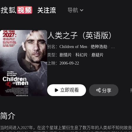
导航
人类之子（英语版）
别名：
Children of Men
/
绝种浩劫
/
末代浩劫
/
类型：
剧情片
/
科幻片
/
悬疑片
上映：
2006-09-22
立即观看
分享
简介
当时间进入2027年，在这个星球上繁衍生息了数万年的人类却不知何