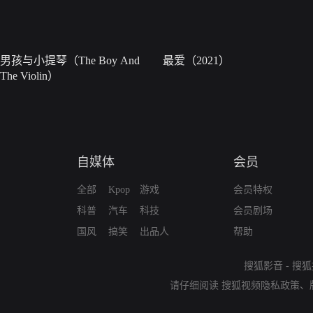
男孩与小提琴（The Boy And
最爱（2021）
The Violin）
自媒体
会员
全部
Kpop
游戏
会员特权
科普
汽车
科技
会员剧场
国风
搞笑
出品人
帮助
搜狐影音
-
搜狐
请仔细阅读
搜狐视频隐私政策
、